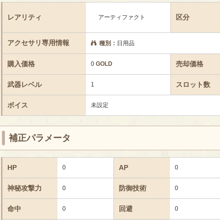
レアリティ
区分
アーティファクト
アクセサリ専用情報
種別：
日用品
購入価格
売却価格
0
GOLD
武器レベル
スロット数
1
ボイス
未設定
補正パラメータ
HP
AP
0
0
神秘攻撃力
防御技術
0
0
命中
回避
0
0