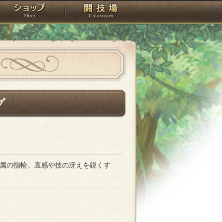
スタジオ
ショップ
闘技場
グ
属の指輪。直感や技の冴えを鋭くす