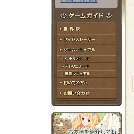
※ ID/パスワードを忘れた方
ア
ワ
ド
ー
レ
ド
ゲームガイド
ス
世界観
サイドストーリー
ゲームマニュアル
シナリオルール
アトリエルール
戦闘マニュアル
初めての方へ
お問い合わせ