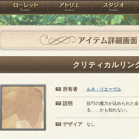
神殿
ローレット
アトリエ
raPartyProject
アイテム詳細画面
クリティカルリン
所有者
ルネ・リエーヴル
説明
技巧の魔力が込められた金
る……かも知れない。
デザイア
なし