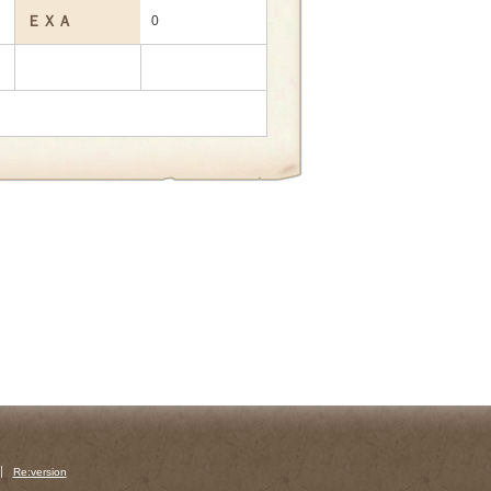
ＥＸＡ
0
Re:version