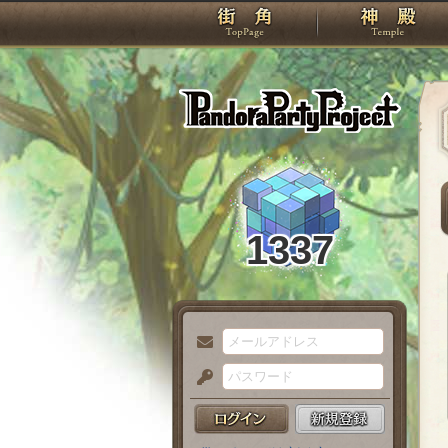
TOP
Pando
1337
メ
ー
パ
ル
ス