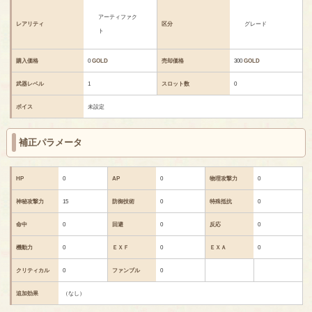
アーティファク
レアリティ
区分
グレード
ト
購入価格
0
GOLD
売却価格
300
GOLD
武器レベル
1
スロット数
0
ボイス
未設定
補正パラメータ
HP
0
AP
0
物理攻撃力
0
神秘攻撃力
15
防御技術
0
特殊抵抗
0
命中
0
回避
0
反応
0
機動力
0
ＥＸＦ
0
ＥＸＡ
0
クリティカル
0
ファンブル
0
追加効果
（なし）