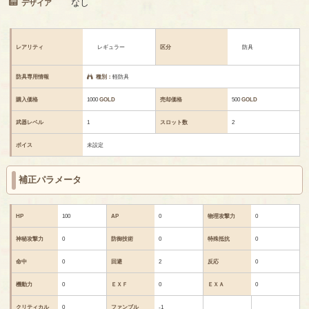
なし
デザイア
レアリティ
レギュラー
区分
防具
防具専用情報
種別：
軽防具
購入価格
1000
GOLD
売却価格
500
GOLD
武器レベル
1
スロット数
2
ボイス
未設定
補正パラメータ
HP
100
AP
0
物理攻撃力
0
神秘攻撃力
0
防御技術
0
特殊抵抗
0
命中
0
回避
2
反応
0
機動力
0
ＥＸＦ
0
ＥＸＡ
0
クリティカル
0
ファンブル
-1