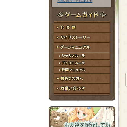
※ ID/パスワードを忘れた方
ア
ワ
ド
ー
レ
ド
ゲームガイド
ス
世界観
サイドストーリー
ゲームマニュアル
シナリオルール
アトリエルール
戦闘マニュアル
初めての方へ
お問い合わせ