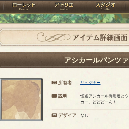
神殿
ローレット
アトリエ
raPartyProject
アイテム詳細画面
アシカールパンツァ
所有者
リュグナー
説明
怪盗アシカール御用達とウ
カー。どどどーん！
デザイア
なし