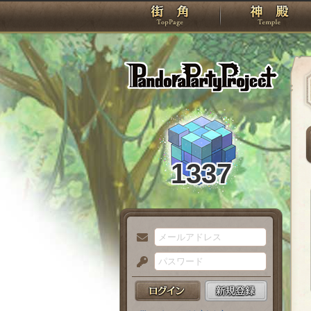
TOP
Pando
1337
メ
ー
パ
ル
ス