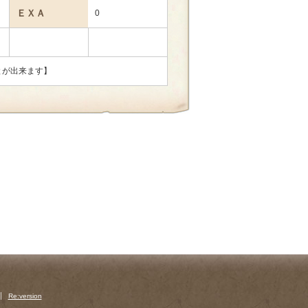
ＥＸＡ
0
とが出来ます】
Re:version