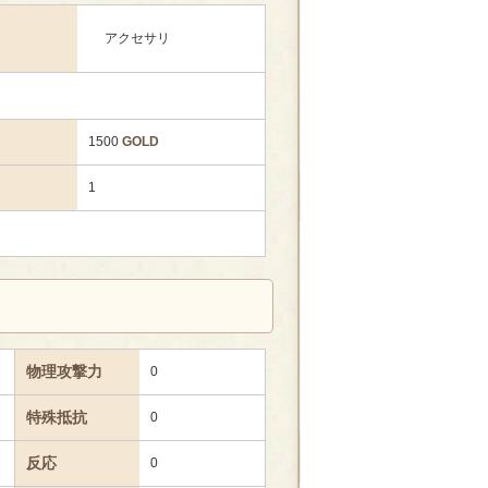
アクセサリ
1500
GOLD
1
物理攻撃力
0
特殊抵抗
0
反応
0