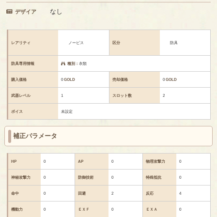
なし
デザイア
レアリティ
ノービス
区分
防具
防具専用情報
種別：
衣類
購入価格
0
GOLD
売却価格
0
GOLD
武器レベル
1
スロット数
2
ボイス
未設定
補正パラメータ
HP
0
AP
0
物理攻撃力
0
神秘攻撃力
0
防御技術
0
特殊抵抗
0
命中
0
回避
2
反応
4
機動力
0
ＥＸＦ
0
ＥＸＡ
0