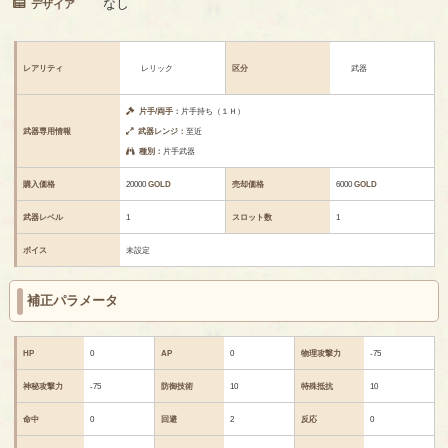
なし
デザイア
レアリティ
レリック
区分
武器
片手/両手：
片手持ち（１Ｈ）
武器専用情報
武器レンジ：
至近
種別：
片手武器
購入価格
20000
GOLD
売却価格
6000
GOLD
武器レベル
1
スロット数
1
ボイス
未設定
補正パラメータ
HP
0
AP
0
物理攻撃力
-75
神秘攻撃力
-75
防御技術
10
特殊抵抗
10
命中
0
回避
2
反応
0