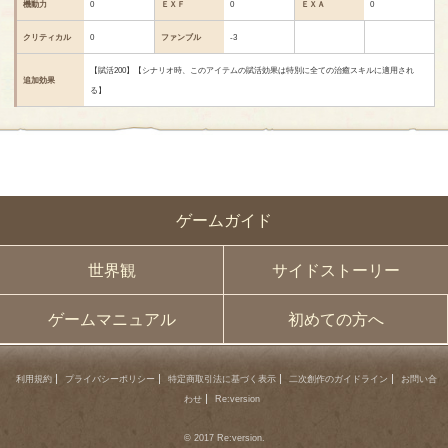
機動力
0
ＥＸＦ
0
ＥＸＡ
0
クリティカル
0
ファンブル
-3
【賦活200】【シナリオ時、このアイテムの賦活効果は特別に全ての治癒スキルに適用され
追加効果
る】
ゲームガイド
世界観
サイドストーリー
ゲームマニュアル
初めての方へ
利用規約
プライバシーポリシー
特定商取引法に基づく表示
二次創作のガイドライン
お問い合
わせ
Re:version
© 2017 Re:version.