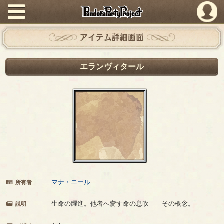
PandoraPartyProject
アイテム詳細画面
エランヴィタール
マナ・ニール
所有者
生命の躍進。他者へ齎す命の息吹――その概念。
説明