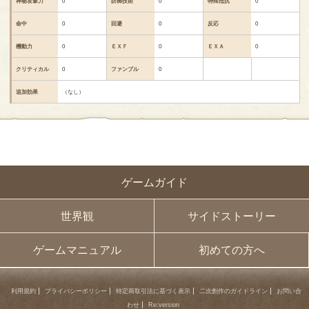
神秘攻撃力
0
防御技術
0
特殊抵抗
0
命中
0
回避
0
反応
0
機動力
0
ＥＸＦ
0
ＥＸＡ
0
クリティカル
0
ファンブル
0
追加効果
（なし）
ゲームガイド
世界観
サイドストーリー
ゲームマニュアル
初めての方へ
利用規約
プライバシーポリシー
特定商取引法に基づく表示
二次創作のガイドライン
お問い合
わせ
Re:version