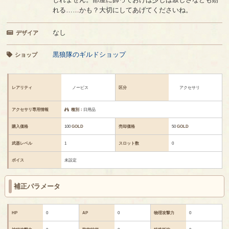
れる……かも？大切にしてあげてくださいね。
なし
デザイア
黒狼隊のギルドショップ
ショップ
レアリティ
ノービス
区分
アクセサリ
アクセサリ専用情報
種別：
日用品
購入価格
100
GOLD
売却価格
50
GOLD
武器レベル
1
スロット数
0
ボイス
未設定
補正パラメータ
HP
0
AP
0
物理攻撃力
0