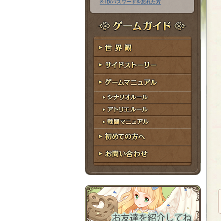
※ ID/パスワードを忘れた方
ア
ワ
ド
ー
レ
ド
ゲームガイド
ス
世界観
サイドストーリー
ゲームマニュアル
シナリオルール
アトリエルール
戦闘マニュアル
初めての方へ
お問い合わせ