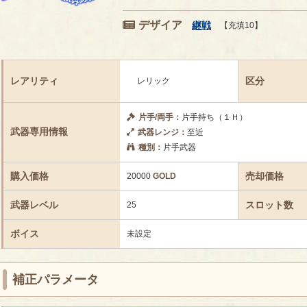
デザイア
継戦
【充填10】
レアリティ
区分
レリック
片手/両手：
片手持ち（１Ｈ）
武器専用情報
武器レンジ：
至近
種別：
片手武器
購入価格
売却価格
20000
GOLD
武器レベル
スロット数
25
ボイス
未設定
補正パラメータ