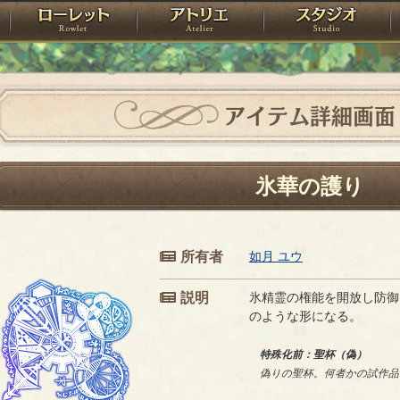
神殿
ローレット
アトリエ
raPartyProject
アイテム詳細画面
氷華の護り
所有者
如月 ユウ
説明
氷精霊の権能を開放し防御
のような形になる。
特殊化前：聖杯（偽）
偽りの聖杯。何者かの試作品