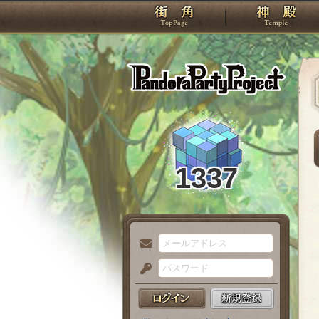
TOP
Pando
1337
メ
ー
パ
ル
ス