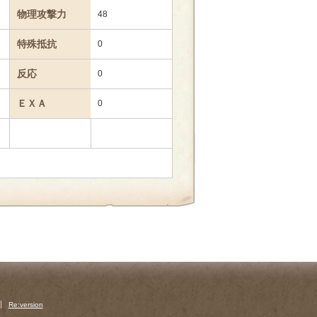
物理攻撃力
48
特殊抵抗
0
反応
0
ＥＸＡ
0
Re:version