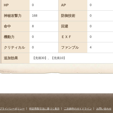
HP
AP
0
0
神秘攻撃力
防御技術
168
0
命中
回避
8
0
機動力
ＥＸＦ
0
0
クリティカル
ファンブル
0
4
追加効果
【充填30】、【充填10】
プライバシーポリシー
特定商取引法に基づく表示
二次創作のガイドライン
お問い合わせ