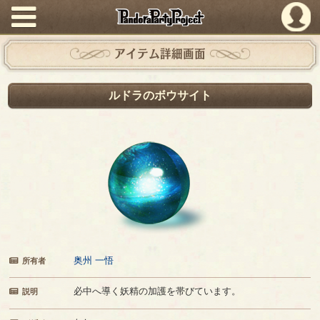
PandoraPartyProject
アイテム詳細画面
ルドラのボウサイト
奥州 一悟
所有者
必中へ導く妖精の加護を帯びています。
説明