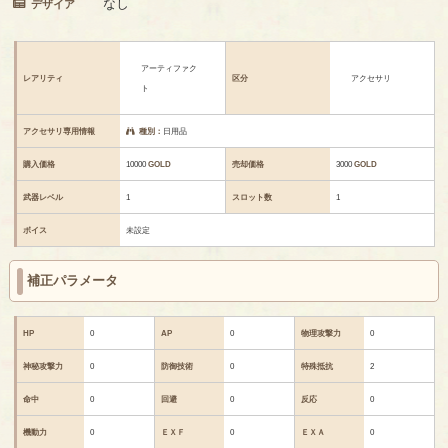
なし
デザイア
アーティファク
レアリティ
区分
アクセサリ
ト
アクセサリ専用情報
種別：
日用品
購入価格
10000
GOLD
売却価格
3000
GOLD
武器レベル
1
スロット数
1
ボイス
未設定
補正パラメータ
HP
0
AP
0
物理攻撃力
0
神秘攻撃力
0
防御技術
0
特殊抵抗
2
命中
0
回避
0
反応
0
機動力
0
ＥＸＦ
0
ＥＸＡ
0