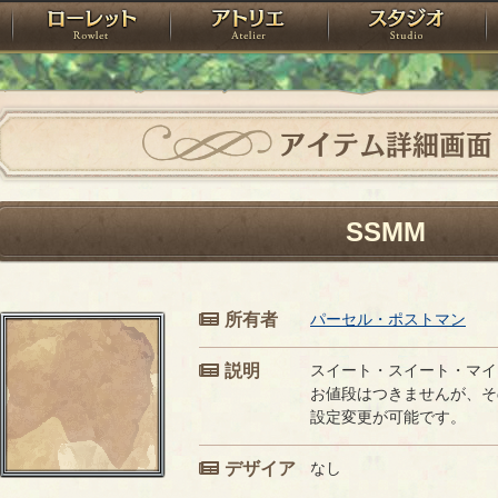
神殿
ローレット
アトリエ
raPartyProject
アイテム詳細画面
SSMM
所有者
パーセル・ポストマン
説明
スイート・スイート・マイ
お値段はつきませんが、そ
設定変更が可能です。
デザイア
なし