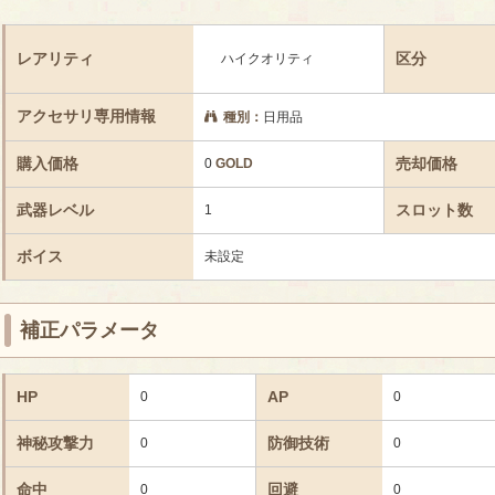
レアリティ
区分
ハイクオリティ
アクセサリ専用情報
種別：
日用品
購入価格
売却価格
0
GOLD
武器レベル
スロット数
1
ボイス
未設定
補正パラメータ
HP
AP
0
0
神秘攻撃力
防御技術
0
0
命中
回避
0
0