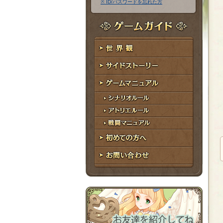
※ ID/パスワードを忘れた方
ア
ワ
ド
ー
レ
ド
ゲームガイド
ス
世界観
サイドストーリー
ゲームマニュアル
シナリオルール
アトリエルール
戦闘マニュアル
初めての方へ
お問い合わせ