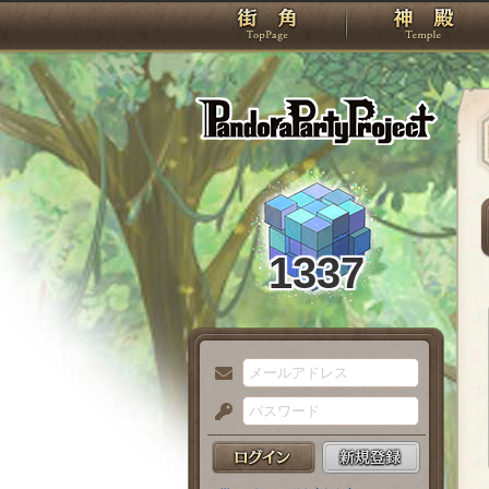
TOP
Pando
1337
メ
ー
パ
ル
ス