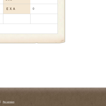
ＥＸＡ
0
Re:version