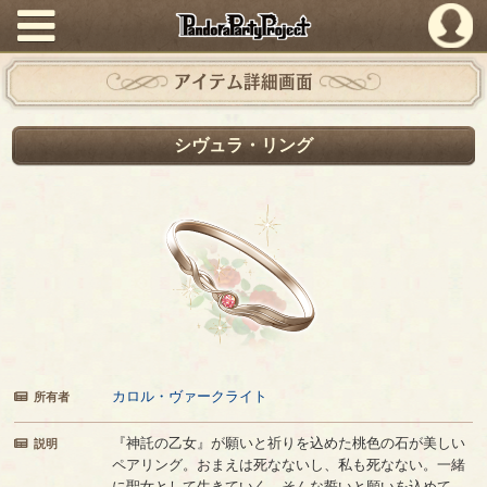
PandoraPartyProject
アイテム詳細画面
シヴュラ・リング
カロル・ヴァークライト
所有者
『神託の乙女』が願いと祈りを込めた桃色の石が美しい
説明
ペアリング。おまえは死なないし、私も死なない。一緒
に聖女として生きていく、そんな誓いと願いを込めて。