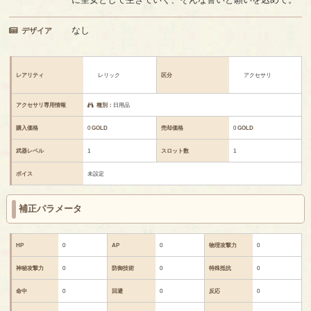
なし
デザイア
レアリティ
レリック
区分
アクセサリ
アクセサリ専用情報
種別：
日用品
購入価格
0
GOLD
売却価格
0
GOLD
武器レベル
1
スロット数
1
ボイス
未設定
補正パラメータ
HP
0
AP
0
物理攻撃力
0
神秘攻撃力
0
防御技術
0
特殊抵抗
0
命中
0
回避
0
反応
0