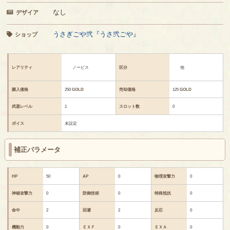
なし
デザイア
うさぎごや弐『うさ弐ごや』
ショップ
レアリティ
ノービス
区分
他
購入価格
250
GOLD
売却価格
125
GOLD
武器レベル
1
スロット数
0
ボイス
未設定
補正パラメータ
HP
50
AP
0
物理攻撃力
0
神秘攻撃力
0
防御技術
0
特殊抵抗
0
命中
2
回避
2
反応
0
機動力
0
ＥＸＦ
0
ＥＸＡ
0