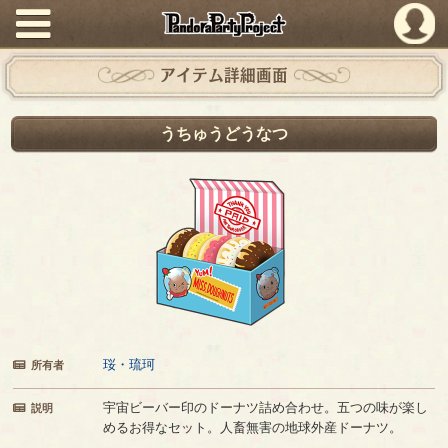
PandoraPartyProject
アイテム詳細画面
うちゅうどうなつ
珱・琉珂
所有者
宇宙ビーバー印のドーナツ詰め合わせ。五つの味が楽し
説明
めるお得なセット。人畜無害の地球外産ドーナツ。