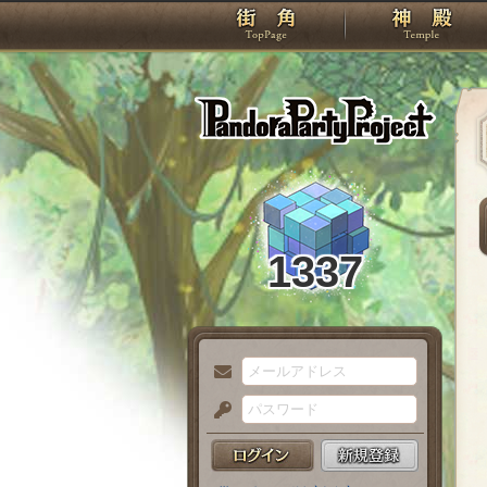
TOP
Pando
1337
メ
ー
パ
ル
ス