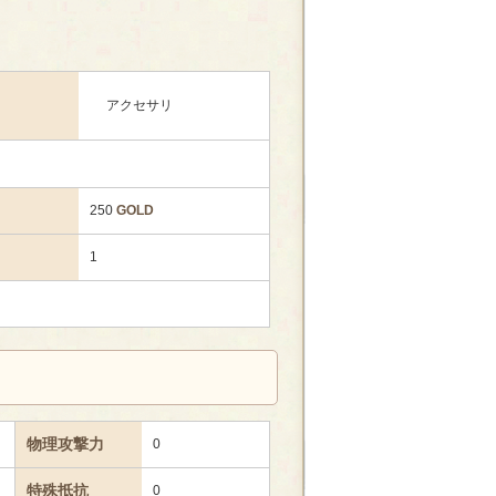
アクセサリ
250
GOLD
1
物理攻撃力
0
特殊抵抗
0