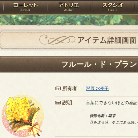
神殿
ローレット
アトリエ
raPartyProject
アイテム詳細画面
フルール・ド・プラン
所有者
澄原 水夜子
説明
言葉にできないほどの感謝
特殊化前：花束
花を送る時、そこにある想い