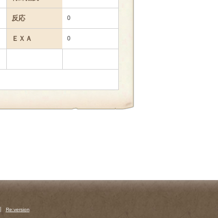
反応
0
ＥＸＡ
0
Re:version