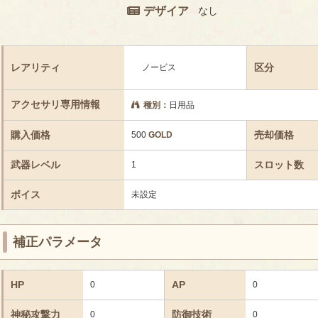
デザイア
なし
レアリティ
区分
ノービス
アクセサリ専用情報
種別：
日用品
購入価格
売却価格
500
GOLD
武器レベル
スロット数
1
ボイス
未設定
補正パラメータ
HP
AP
0
0
神秘攻撃力
防御技術
0
0