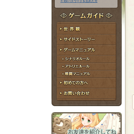
※ ID/パスワードを忘れた方
ア
ワ
ド
ー
レ
ド
ゲームガイド
ス
世界観
サイドストーリー
ゲームマニュアル
シナリオルール
アトリエルール
戦闘マニュアル
初めての方へ
お問い合わせ