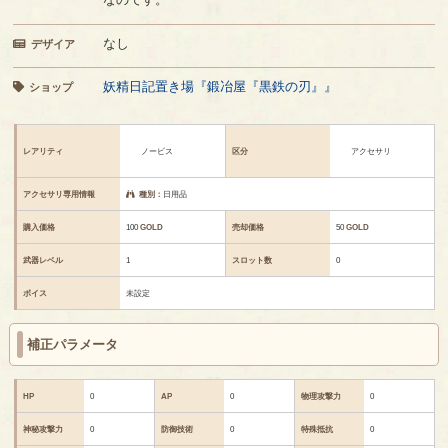
なし
デザイア
妖精日記置き場『鍛冶屋『黒鉄の刃』』
ショップ
レアリティ
ノービス
区分
アクセサリ
アクセサリ専用情報
種別：
日用品
購入価格
100
GOLD
売却価格
50
GOLD
武器レベル
1
スロット数
0
ボイス
未設定
補正パラメータ
HP
0
AP
0
物理攻撃力
0
神秘攻撃力
0
防御技術
0
特殊抵抗
0