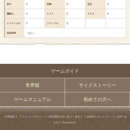
命中
0
回避
0
反応
0
機動力
0
ＥＸＦ
0
ＥＸＡ
0
クリティカル
0
ファンブル
0
追加効果
（なし）
ゲームガイド
世界観
サイドストーリー
ゲームマニュアル
初めての方へ
利用規約
プライバシーポリシー
特定商取引法に基づく表示
二次創作のガイドライン
お問い合
わせ
Re:version