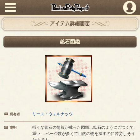
PandoraPartyProject
アイテム詳細画面
鉱石図鑑
リース・ウォルナッツ
所有者
様々な鉱石の情報が載った図鑑…鉱石のようにごつくて
説明
重い… ページ数が多くて目的の物を探すのに苦労しそう
なのです。