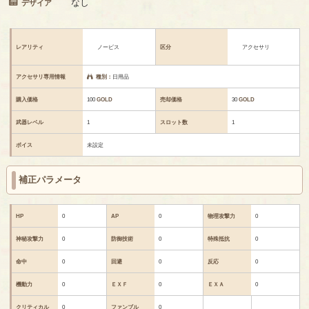
なし
デザイア
レアリティ
ノービス
区分
アクセサリ
アクセサリ専用情報
種別：
日用品
購入価格
100
GOLD
売却価格
30
GOLD
武器レベル
1
スロット数
1
ボイス
未設定
補正パラメータ
HP
0
AP
0
物理攻撃力
0
神秘攻撃力
0
防御技術
0
特殊抵抗
0
命中
0
回避
0
反応
0
機動力
0
ＥＸＦ
0
ＥＸＡ
0
クリティカル
0
ファンブル
0