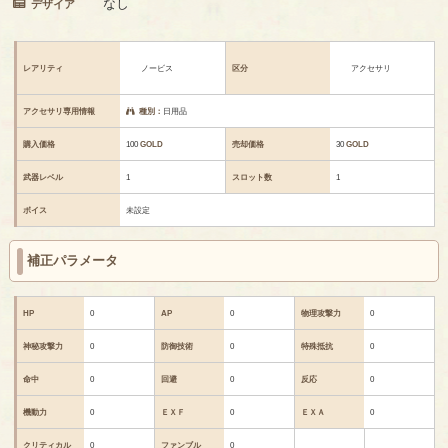
なし
デザイア
レアリティ
ノービス
区分
アクセサリ
アクセサリ専用情報
種別：
日用品
購入価格
100
GOLD
売却価格
30
GOLD
武器レベル
1
スロット数
1
ボイス
未設定
補正パラメータ
HP
0
AP
0
物理攻撃力
0
神秘攻撃力
0
防御技術
0
特殊抵抗
0
命中
0
回避
0
反応
0
機動力
0
ＥＸＦ
0
ＥＸＡ
0
クリティカル
0
ファンブル
0