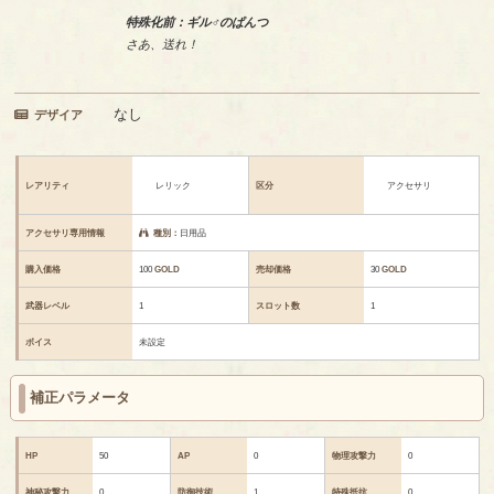
特殊化前：ギル♂のぱんつ
さあ、送れ！
なし
デザイア
レアリティ
レリック
区分
アクセサリ
アクセサリ専用情報
種別：
日用品
購入価格
100
GOLD
売却価格
30
GOLD
武器レベル
1
スロット数
1
ボイス
未設定
補正パラメータ
HP
50
AP
0
物理攻撃力
0
神秘攻撃力
0
防御技術
1
特殊抵抗
0