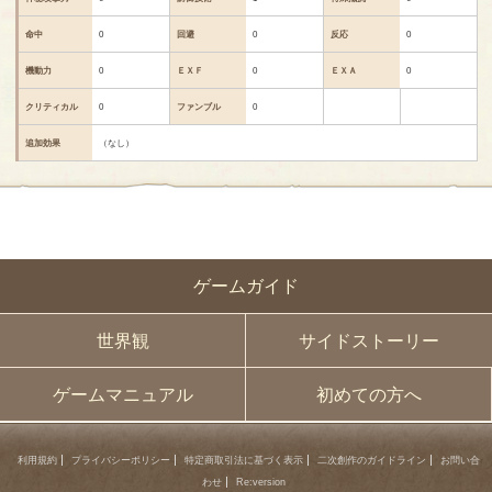
命中
0
回避
0
反応
0
機動力
0
ＥＸＦ
0
ＥＸＡ
0
クリティカル
0
ファンブル
0
追加効果
（なし）
ゲームガイド
世界観
サイドストーリー
ゲームマニュアル
初めての方へ
利用規約
プライバシーポリシー
特定商取引法に基づく表示
二次創作のガイドライン
お問い合
わせ
Re:version