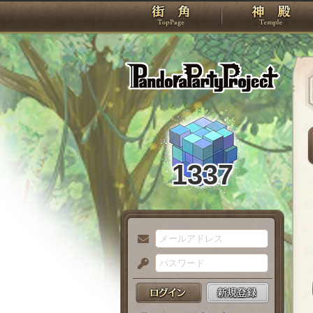
TOP
Pando
1337
メ
ー
パ
ル
ス