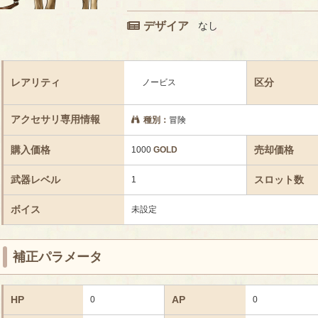
デザイア
なし
レアリティ
区分
ノービス
アクセサリ専用情報
種別：
冒険
購入価格
売却価格
1000
GOLD
武器レベル
スロット数
1
ボイス
未設定
補正パラメータ
HP
AP
0
0