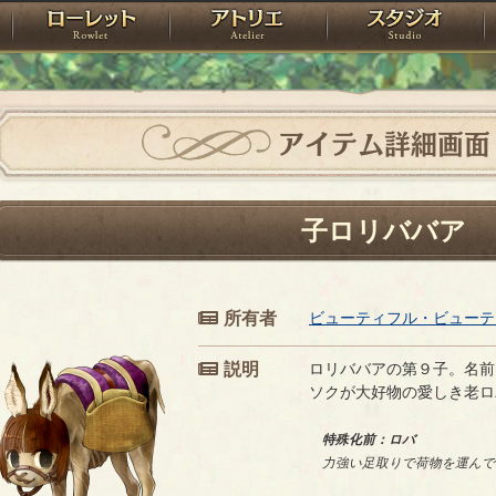
神殿
ローレット
アトリエ
raPartyProject
アイテム詳細画面
子ロリババア
所有者
ビューティフル・ビューテ
説明
ロリババアの第９子。名前
ソクが大好物の愛しき老ロ
特殊化前：ロバ
力強い足取りで荷物を運んで