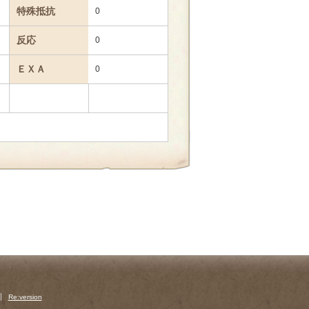
特殊抵抗
0
反応
0
ＥＸＡ
0
Re:version