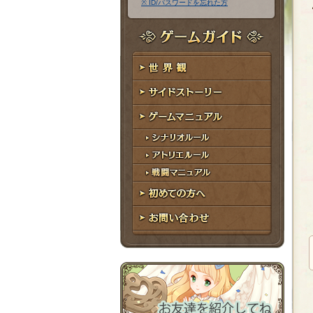
※ ID/パスワードを忘れた方
ア
ワ
ド
ー
レ
ド
ゲームガイド
ス
世界観
サイドストーリー
ゲームマニュアル
シナリオルール
アトリエルール
戦闘マニュアル
初めての方へ
お問い合わせ