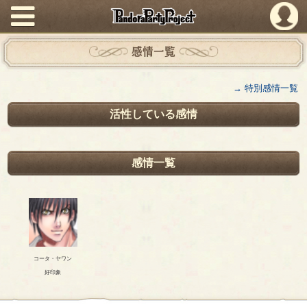
PandoraPartyProject
感情一覧
→ 特別感情一覧
活性している感情
感情一覧
コータ・ヤワン
好印象