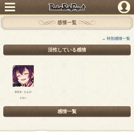
PandoraPartyProject
感情一覧
→ 特別感情一覧
活性している感情
音呂木・ひよの
エモい
感情一覧