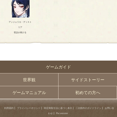
アンジェリカ・ディスト
リア
世話が焼ける
ゲームガイド
世界観
サイドストーリー
ゲームマニュアル
初めての方へ
利用規約
プライバシーポリシー
特定商取引法に基づく表示
二次創作のガイドライン
お問い合
わせ
Re:version