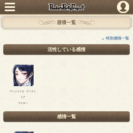
PandoraPartyProject
感情一覧
→ 特別感情一覧
活性している感情
アンジェリカ・ディスト
リア
マスター
感情一覧