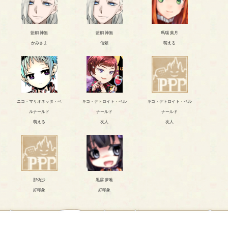
藍銅 神無
藍銅 神無
瑪瑙 葉月
かみさま
信頼
萌える
ニコ・マリオネッタ・ベ
キコ・デトロイト・ベル
キコ・デトロイト・ベル
ルナールド
ナールド
ナールド
萌える
友人
友人
那偽沙
黒霧 夢唯
好印象
好印象