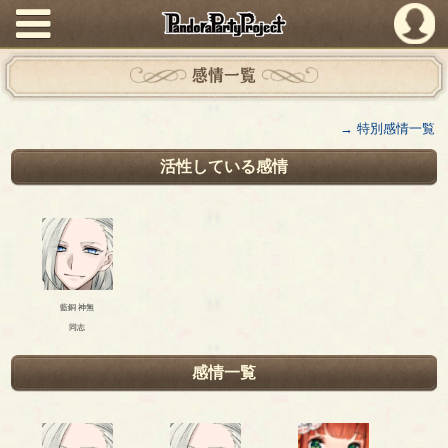
PandoraPartyProject
感情一覧
→ 特別感情一覧
活性している感情
藍銅 神無
同志
感情一覧