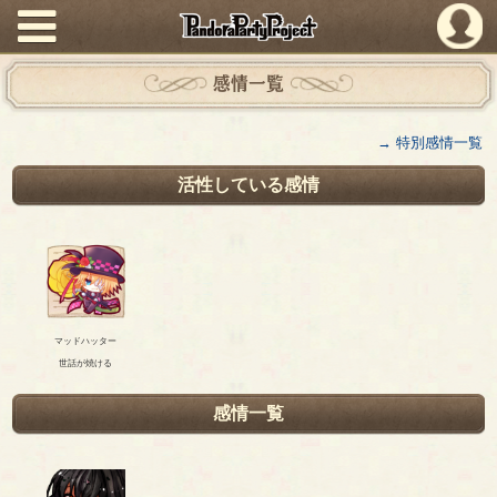
PandoraPartyProject
感情一覧
→ 特別感情一覧
活性している感情
マッドハッター
世話が焼ける
感情一覧