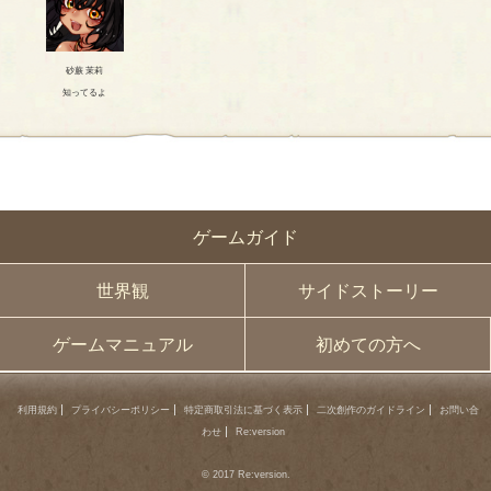
砂蕨 茉莉
知ってるよ
ゲームガイド
世界観
サイドストーリー
ゲームマニュアル
初めての方へ
利用規約
プライバシーポリシー
特定商取引法に基づく表示
二次創作のガイドライン
お問い合
わせ
Re:version
© 2017 Re:version.