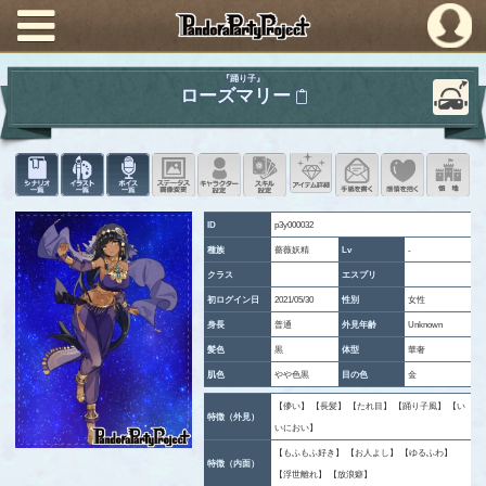
PandoraPartyProject
『踊り子』
ローズマリー
シナリオ一覧
イラスト一覧
ボイス一覧
ステータス画像変更
キャラクター設定
スキル設定
アイテム詳細
手紙を書く
このキャ
領
ID
p3y000032
種族
薔薇妖精
Lv
-
クラス
エスプリ
初ログイン日
2021/05/30
性別
女性
身長
普通
外見年齢
Unknown
髪色
黒
体型
華奢
肌色
やや色黒
目の色
金
【儚い】 【長髪】 【たれ目】 【踊り子風】 【い
特徴（外見）
いにおい】
【もふもふ好き】 【お人よし】 【ゆるふわ】
特徴（内面）
【浮世離れ】 【放浪癖】