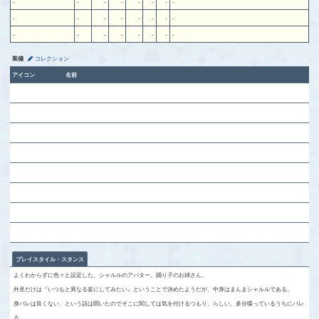
-
-
-
-
-
-
-
-
-
-
-
-
-
-
-
-
-
-
-
-
-
-
-
-
装備
コレクション
アイコン
名前
プレイスタイル・スタンス
よくわからずに色々と設定した、シャルルのアバター。踊り子のお姉さん。
外見だけは『いつもと異なる姿にしてみたい』ということで決めたようだが、中身はまんまシャルルである。
身バレは良くない、という話は聞いたのでそこに関しては気を付けるつもり、らしい。多分喋っているうちにバレ
る。