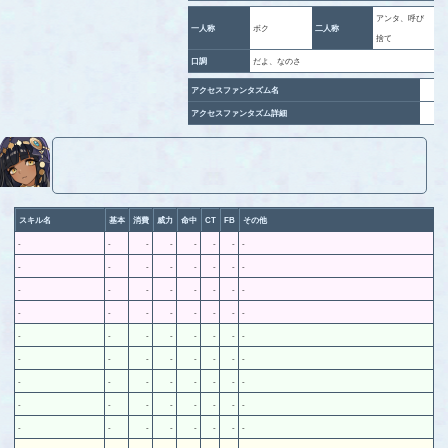
アンタ、呼び
一人称
ボク
二人称
捨て
口調
だよ、なのさ
アクセスファンタズム名
アクセスファンタズム詳細
スキル名
基本
消費
威力
命中
CT
FB
その他
-
-
-
-
-
-
-
-
-
-
-
-
-
-
-
-
-
-
-
-
-
-
-
-
-
-
-
-
-
-
-
-
-
-
-
-
-
-
-
-
-
-
-
-
-
-
-
-
-
-
-
-
-
-
-
-
-
-
-
-
-
-
-
-
-
-
-
-
-
-
-
-