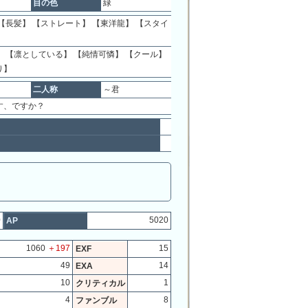
目の色
緑
【長髪】 【ストレート】 【東洋龍】 【スタイ
 【凛としている】 【純情可憐】 【クール】
り】
二人称
～君
す、ですか？
0
5020
AP
1060
＋197
15
EXF
49
14
EXA
10
1
クリティカル
4
8
ファンブル