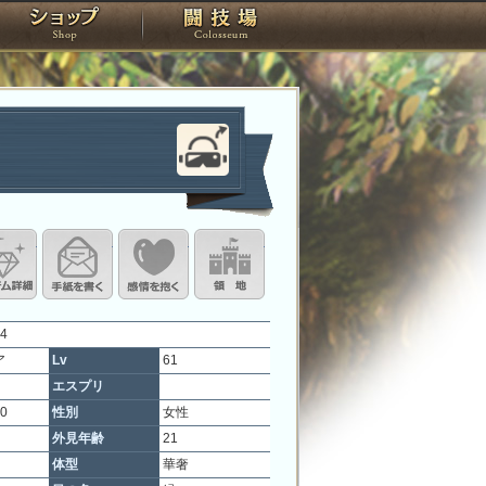
スタジオ
ショップ
闘技場
定
ル設定
アイテム詳細
手紙を書く
このキャラクターに感情を抱く
領地を見る
4
ア
Lv
61
エスプリ
20
性別
女性
外見年齢
21
体型
華奢