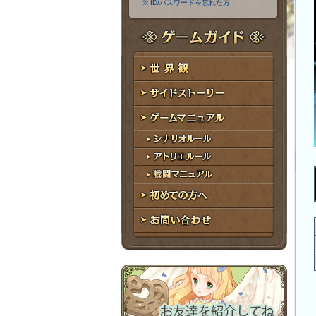
※ ID/パスワードを忘れた方
ア
ワ
ド
ー
レ
ド
ゲームガイド
ス
世界観
サイドストーリー
ゲームマニュアル
シナリオルール
アトリエルール
戦闘マニュアル
初めての方へ
お問い合わせ