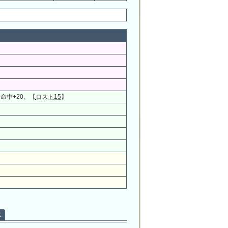
、命中+20、【
ロスト15
】
ス