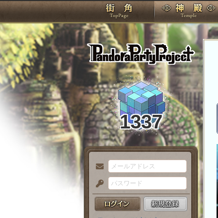
TOP
Pando
1337
メ
ー
パ
ル
ス