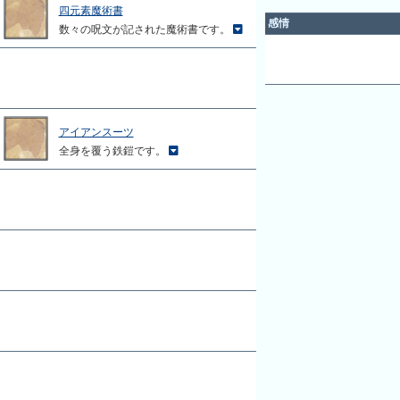
四元素魔術書
感情
数々の呪文が記された魔術書です。
アイアンスーツ
全身を覆う鉄鎧です。