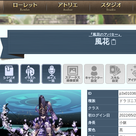
神殿
ローレット
アトリエ
raPartyProject
『風花のアバター』
風花
シナリオ一覧
イラスト一覧
ボイス一覧
ステータス画像変更
キャラクター設
スキ
ID
p3x01036
種族
ドラゴニ
クラス
初ログイン日
2022/05/
身長
小躯
髪色
黒