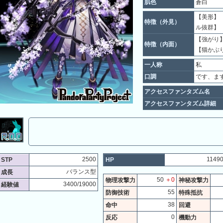
肌色
蒼白
【美形】 
特徴（外見）
ル抜群】
【強がり】
特徴（内面）
【猫かぶ
一人称
私
口調
です、ま
アクセスファンタズム名
アクセスファンタズム詳細
2500
1149
STP
HP
バランス型
成長
50
＋0
物理攻撃力
神秘攻撃力
3400/19000
経験値
55
防御技術
特殊抵抗
38
命中
回避
0
反応
機動力