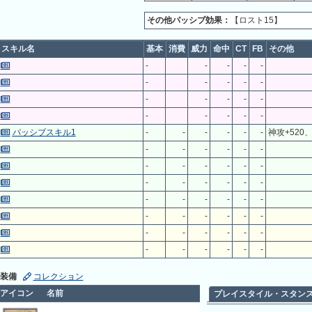
その他パッシブ効果：
【ロスト15】
スキル名
基本
消費
威力
命中
CT
FB
その他
-
-
-
-
-
-
-
-
-
-
-
-
-
-
-
-
-
-
-
-
パッシブスキル1
-
-
-
-
-
-
神攻+520
-
-
-
-
-
-
-
-
-
-
-
-
-
-
-
-
-
-
-
-
-
-
-
-
-
-
-
-
-
-
-
-
-
-
-
-
-
-
-
-
-
-
装備
コレクション
アイコン
名前
プレイスタイル・スタン