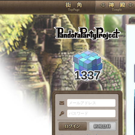
TOP
Pando
1337
メ
ー
パ
ル
ス