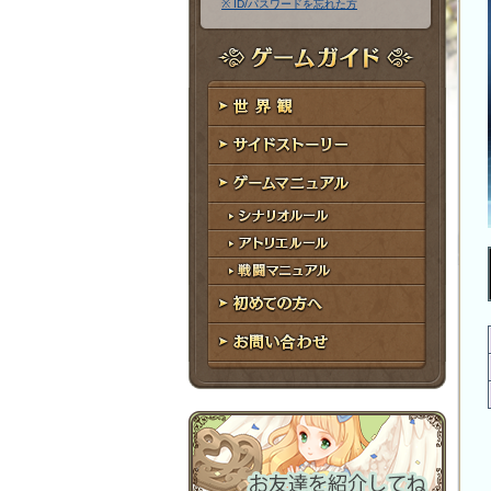
※ ID/パスワードを忘れた方
ア
ワ
ド
ー
レ
ド
ゲームガイド
ス
世界観
サイドストーリー
ゲームマニュアル
シナリオルール
アトリエルール
戦闘マニュアル
初めての方へ
お問い合わせ