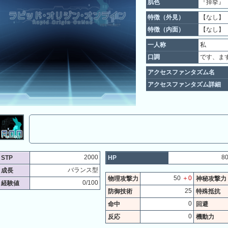
肌色
『掉挙』
特徴（外見）
【なし】 
特徴（内面）
【なし】 
一人称
私
口調
です、ま
アクセスファンタズム名
アクセスファンタズム詳細
2000
8
STP
HP
バランス型
成長
50
＋0
物理攻撃力
神秘攻撃力
0/100
経験値
25
防御技術
特殊抵抗
0
命中
回避
0
反応
機動力