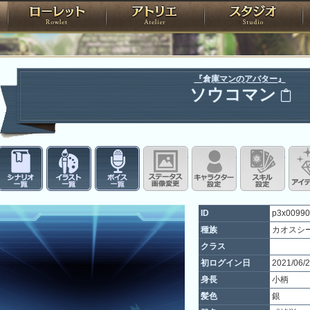
神殿
ローレット
アトリエ
raPartyProject
『倉庫マンのアバター』
ソウコマン
シナリオ一覧
イラスト一覧
ボイス一覧
ステータス画像変更
キャラクター設
スキ
ID
p3x00990
種族
カオスシ
クラス
初ログイン日
2021/06/
身長
小柄
髪色
銀