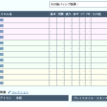
その他パッシブ効果：
スキル名
基本
消費
威力
命中
CT
FB
その他
-
-
-
-
-
-
-
-
-
-
-
-
-
-
-
-
-
-
-
-
-
-
-
-
-
-
-
-
-
-
-
-
-
-
-
-
-
-
-
-
-
-
-
-
-
-
-
-
-
-
-
-
-
-
-
-
-
-
-
-
-
-
-
-
-
-
-
-
装備
コレクション
アイコン
名前
プレイスタイル・スタン