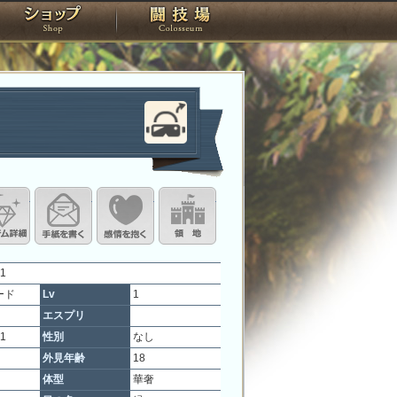
スタジオ
ショップ
闘技場
定
ル設定
アイテム詳細
手紙を書く
このキャラクターに感情を抱く
領地を見る
1
ード
Lv
1
エスプリ
21
性別
なし
外見年齢
18
体型
華奢