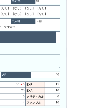
目の色
緑
【なし】 【なし】 【なし】 【なし】
【なし】 【なし】 【なし】 【なし】
二人称
～様
す、ですか？
0
40
AP
50
＋0
15
EXF
25
10
EXA
0
0
クリティカル
4
10
ファンブル