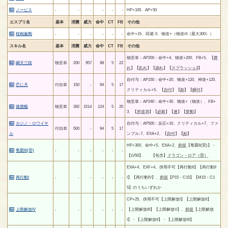
ノービス
-
-
-
-
-
-
HP+100、AP+50
エスプリ名
基本
消費
威力
命中
CT
FB
その他
桜鶴薫陶
-
-
-
-
-
-
命中+15、回避-5、物攻+（物攻/4（最大300））
スキル名
基本
消費
威力
命中
CT
FB
その他
物至単：AP200：命中+4、物攻+200、FB+5、【
痺
瞬天三段
物至単
200
957
98
5
22
れ
】【
乱れ
】【
崩れ
】【
スプラッシュ3
】
自付与：AP150：命中+20、物攻+120、神攻+120、
芒に月
付自単
150
-
94
5
17
クリティカル+5、【
自付
】【
副
】【
瞬付
】
物至単：AP240：命中+30、物攻+（物攻）、FB+
猪鹿蝶
物至単
392
1514
124
5
20
3、【
邪道35
】【
必殺
】【
連
】【
変動
】
カジノ・ロワイヤ
自付与：AP500：反応+10、クリティカル+7、ファ
付自単
500
-
94
5
17
ル
ンブル-7、EXA+2、【
自付
】【
副
】
HP+300、命中+5、EXA+2、
前提
【竜覇II(雷)】・
竜覇III(雷)
-
-
-
-
-
-
【LV50】 【包含】
ドラゴン・ロア（雷）
EXA+4、EXF+4、併用不可【再行動II】【再行動II
再行動I
-
-
-
-
-
-
I】【再行動IV】、
前提
【P15・C15】【M15・C1
5】のうちいずれか
CP+25、併用不可【上限解放I】【上限解放II】
上限解放IV
-
-
-
-
-
-
【上限解放III】【上限解放V】、
前提
【上限解放
I】・【上限解放II】・【上限解放III】