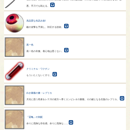
悪、手刀でも戦える。
高品質な先読み改I
敵の攻撃を予測し、対応する技術。
黒一色
黒一色の衣服。着心地は悪くない。
クリミナル・ワクチン
もういたくないくすり。
白き薔薇の書・レプリカ
月光に惑う死者をレテ川の彼方へ導くエンピレオの薔薇。その鍵となる石版のレプリカ。
『霊亀』の気配
余りに危険な存在感。余りに危険な……