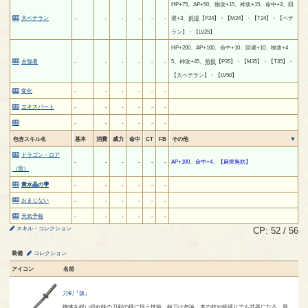
HP+75、AP+50、物攻+15、神攻+15、命中+3、回
大ベテラン
-
-
-
-
-
-
避+3、
前提
【P24】・【M24】・【T24】・【ベテ
ラン】・【LV25】
HP+200、AP+100、命中+10、回避+10、物攻+4
古強者
-
-
-
-
-
-
5、神攻+45、
前提
【P35】・【M35】・【T35】・
【大ベテラン】・【LV50】
変化
-
-
-
-
-
-
エキスパート
-
-
-
-
-
-
-
-
-
-
-
-
包含スキル名
基本
消費
威力
命中
CT
FB
その他
ドラゴン・ロア
-
-
-
-
-
-
AP+100、命中+4、【麻痺無効】
（雷）
黄水晶の雫
-
-
-
-
-
-
おまじない
-
-
-
-
-
-
天気予報
-
-
-
-
-
-
スキル・コレクション
CP: 52 / 56
装備
コレクション
アイコン
名前
刀剣『扱』
物体を鋭い切れ味の刀剣の様に扱う技術。鈍刀は勿論、木の枝や紙縒りでも武器になる。最