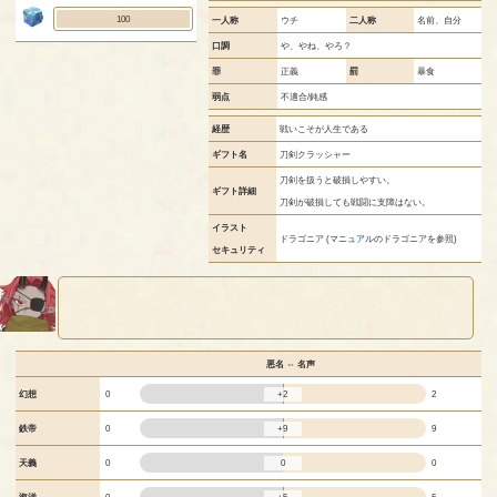
100
一人称
ウチ
二人称
名前、自分
口調
や、やね、やろ？
罪
正義
罰
暴食
弱点
不適合/鈍感
経歴
戦いこそが人生である
ギフト名
刀剣クラッシャー
刀剣を扱うと破損しやすい。
ギフト詳細
刀剣が破損しても戦闘に支障はない。
イラスト
ドラゴニア (
マニュアル
のドラゴニアを参照)
セキュリティ
悪名 ⇔ 名声
+2
幻想
0
2
+9
鉄帝
0
9
0
天義
0
0
+5