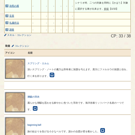
シナリオ時、二つの対象を同時に【かばう】対象
決死の盾
-
-
-
-
-
-
に選択する事が出来ます。
前提
【LV10】
呈茶
-
-
-
-
-
-
礼儀作法
-
-
-
-
-
-
調香
-
-
-
-
-
-
スキル・コレクション
CP: 33 / 38
装備
コレクション
アイコン
名前
スプリング・エルム
淡いスプリング・ノートの魔力は所有者に加護を与えます。貴方にファルカウの加護と信を。
行く末を祈ります。
潮騒の羽衣
麗らかな潮騒を思わせる鮮やかに色づいた羽衣です。海洋首都リッツパーク名産の一つで
す。
beginning bell
旅の始まりを告げる小さなベルです。誰かの合図が君を動かした。