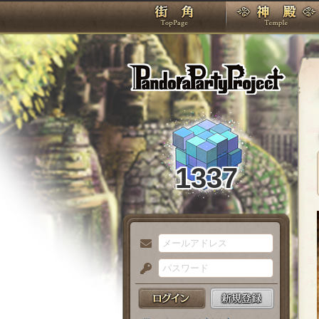
TOP
Pando
1337
メ
ー
パ
ル
ス