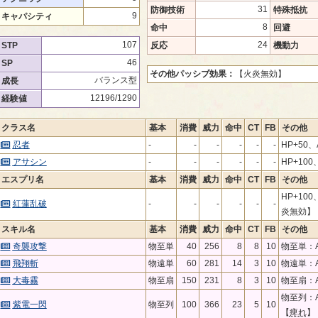
31
防御技術
特殊抵抗
9
キャパシティ
8
命中
回避
107
24
STP
反応
機動力
46
SP
その他パッシブ効果：
【火炎無効】
バランス型
成長
12196/1290
経験値
クラス名
基本
消費
威力
命中
CT
FB
その他
忍者
-
-
-
-
-
-
HP+50、
アサシン
-
-
-
-
-
-
HP+10
エスプリ名
基本
消費
威力
命中
CT
FB
その他
HP+10
紅蓮乱破
-
-
-
-
-
-
炎無効】
スキル名
基本
消費
威力
命中
CT
FB
その他
奇襲攻撃
物至単
40
256
8
8
10
物至単：A
飛翔斬
物遠単
60
281
14
3
10
物遠単：A
大毒霧
物至扇
150
231
8
3
10
物至扇：A
物至列：A
紫電一閃
物至列
100
366
23
5
10
【
痺れ
】