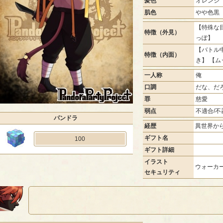
髪色
オレンジ
肌色
やや色黒
【特殊な目
特徴（外見）
っぽ】
【バトル中
特徴（内面）
き】 【ム
一人称
俺
口調
だな、だ
罪
慈愛
弱点
不適合/不
パンドラ
経歴
異世界か
ギフト名
100
ギフト詳細
イラスト
ウォーカー
セキュリティ