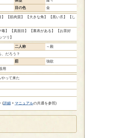
体型
隆々
目の色
金
】 【筋肉質】 【大きな角】 【黒い爪】 【し
毒】 【真面目】 【裏表がある】 【お茶好
ッツリ】
二人称
～殿
ろ、だろう？
罰
強欲
器用
らやって来た
 (
詳細
+
マニュアル
の共通を参照)