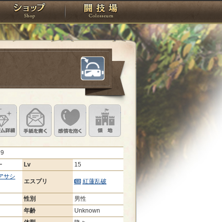
スタジオ
ショップ
闘技場
定
ル設定
アイテム詳細
手紙を書く
このキャラクターに感情を抱く
領地を見る
79
ー
Lv
15
アサシ
エスプリ
紅蓮乱破
性別
男性
年齢
Unknown