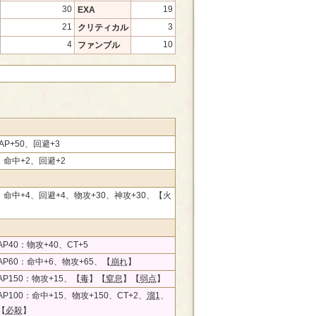
30
19
EXA
21
3
クリティカル
4
10
ファンブル
AP+50、回避+3
0、命中+2、回避+2
0、命中+4、回避+4、物攻+30、神攻+30、【火
P40：物攻+40、CT+5
P60：命中+6、物攻+65、【
崩れ
】
P150：物攻+15、【
毒
】【
窒息
】【
弱点
】
P100：命中+15、物攻+150、CT+2、
溜1
、
【
必殺
】