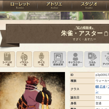
神殿
ローレット
アトリエ
raPartyProject
『紅の暗殺者』
朱雀・アスター
すざく・あすたー
シナリオ一覧
イラスト一覧
ボイス一覧
ステータス画像変更
キャラクター設
スキ
ID
p3p0091
種族
ウォーカ
忍者
/
クラス
ン
誕生日
7/12
身長
普通