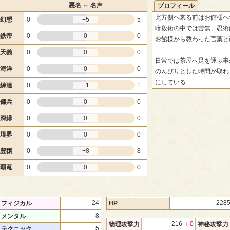
悪名 ⇔ 名声
プロフィール
此方側へ来る前はお館様へ
幻想
0
+5
5
暗殺術の中では苦無、忍術
鉄帝
0
0
0
お館様から教わった言葉と
天義
0
0
0
日常では茶屋へ足を運ぶ事
海洋
0
0
0
のんびりとした時間が取れ
にしている
練達
0
+1
1
傭兵
0
0
0
深緑
0
0
0
境界
0
0
0
豊穣
0
+8
8
覇竜
0
0
0
24
228
フィジカル
HP
8
メンタル
216
＋0
物理攻撃力
神秘攻撃力
5
テクニック