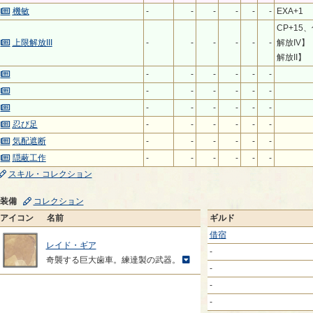
機敏
-
-
-
-
-
-
EXA+1
CP+15
上限解放III
-
-
-
-
-
-
解放IV
解放II】
-
-
-
-
-
-
-
-
-
-
-
-
-
-
-
-
-
-
忍び足
-
-
-
-
-
-
気配遮断
-
-
-
-
-
-
隠蔽工作
-
-
-
-
-
-
スキル・コレクション
装備
コレクション
アイコン
名前
ギルド
借宿
レイド・ギア
-
奇襲する巨大歯車。練達製の武器。
-
-
-