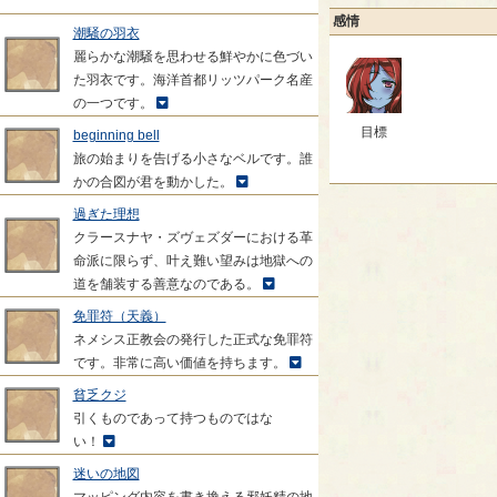
感情
潮騒の羽衣
麗らかな潮騒を思わせる鮮やかに色づい
た羽衣です。海洋首都リッツパーク名産
の一つです。
目標
beginning bell
旅の始まりを告げる小さなベルです。誰
かの合図が君を動かした。
過ぎた理想
クラースナヤ・ズヴェズダーにおける革
命派に限らず、叶え難い望みは地獄への
道を舗装する善意なのである。
免罪符（天義）
ネメシス正教会の発行した正式な免罪符
です。非常に高い価値を持ちます。
貧乏クジ
引くものであって持つものではな
い！
迷いの地図