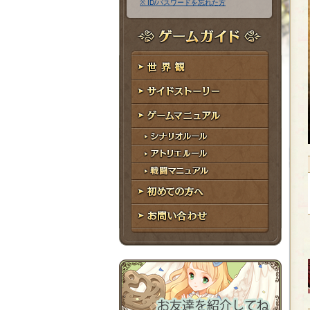
※ ID/パスワードを忘れた方
ア
ワ
ド
ー
レ
ド
ゲームガイド
ス
世界観
サイドストーリー
ゲームマニュアル
シナリオルール
アトリエルール
戦闘マニュアル
初めての方へ
お問い合わせ