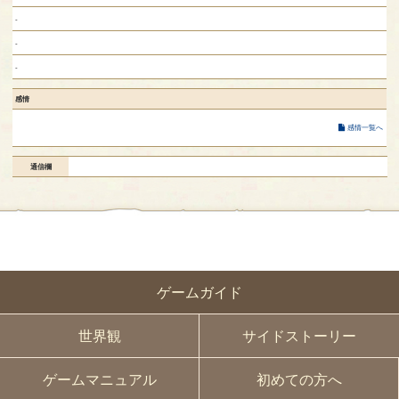
-
-
-
感情
感情一覧へ
通信欄
ゲームガイド
世界観
サイドストーリー
ゲームマニュアル
初めての方へ