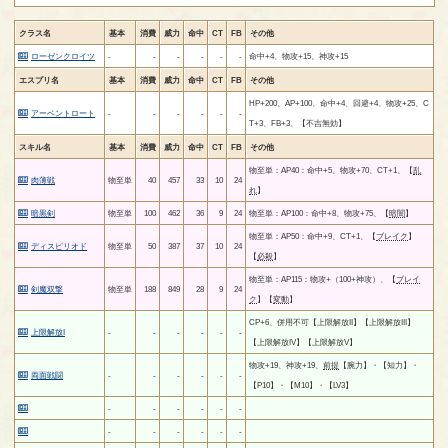
クラス名
基本
消費
威力
命中
CT
FB
その他
ローゼンクロイツ
-
-
-
-
-
-
命中+4、物攻+15、神攻+15
エスプリ名
基本
消費
威力
命中
CT
FB
その他
HP+200、AP+100、命中+4、回避+4、物攻+25、C
アーベントロート
-
-
-
-
-
-
T+3、FB+3、【不吉無効】
スキル名
基本
消費
威力
命中
CT
FB
その他
物至単：AP40：命中+5、物攻+70、CT+1、【
乱
肉薄戦
物至単
40
457
33
10
24
れ
】
暗黒剣
物至単
100
462
36
9
24
物至単：AP100：命中+8、物攻+75、【
暗闇
】
物至単：AP50：命中+9、CT+1、【
ブレイク
】
ディスピリオド
物至単
50
387
37
10
24
【
必殺
】
物至単：AP115：物攻+（100+神攻）、【
ブレイ
剣魔双撃
物至単
188
849
28
9
24
ク
】【
変動
】
CP+6、併用不可【上限解放II】【上限解放III】
上限解放I
-
-
-
-
-
-
【上限解放IV】【上限解放V】
物攻+19、神攻+19、
前提
【腕力】・【知力】・
両面戦闘
-
-
-
-
-
-
【P10】・【M10】・【LV3】
-
-
-
-
-
-
-
-
-
-
-
-