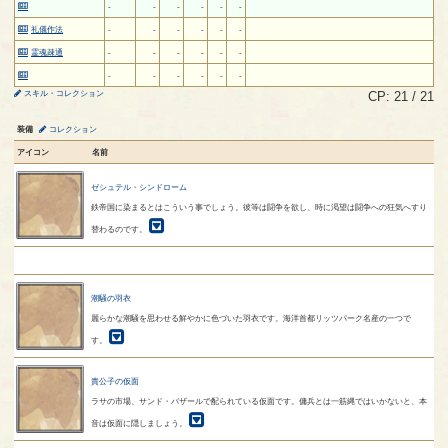
-
-
-
-
-
-
礼儀作法
-
-
-
-
-
-
霊魂疎通
-
-
-
-
-
-
-
-
-
-
-
-
スキル・コレクション
CP: 21 / 21
装備
コレクション
アイコン
名前
ゼシュテル・シンドローム
鉄帝国に染まるとはこういう事でしょう。彼等は闘争を欲し、時に渇望は闘争への狂気へすり
替わるのです。
潮騒の羽衣
麗らかな潮騒を思わせる鮮やかに色づいた羽衣です。海洋首都リッツパーク名産の一つで
す。
貴公子の仮面
ラサの市場、サンド・バザールで配られている仮面です。傭兵とは一筋縄ではいかないと、本
音は仮面に隠しましょう。