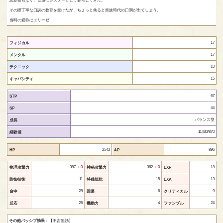
その際丁寧な口調の教育を受けたが、ちょっと焦ると貴族時代の口調が出てしまう。
当時の愛称はエリーゼ
17
フィジカル
17
メンタル
10
テクニック
15
キャパシティ
67
STP
44
SP
バランス型
成長
11430/870
経験値
2542
896
HP
AP
387
＋0
362
＋0
18
物理攻撃力
神秘攻撃力
EXF
11
15
13
防御技術
特殊抵抗
EXA
28
6
9
命中
回避
クリティカル
26
4
24
反応
機動力
ファンブル
その他パッシブ効果：
【不吉無効】