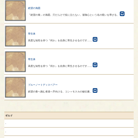
絶望の海図
『絶望の青』の海図。穴だらけで役に立たない。冒険心という名の呪いを帯びる。
寄生体
高度な知性を持つ『何か』を自身に寄生させるのです……
寄生体
高度な知性を持つ『何か』を自身に寄生させるのです……
ブルーノートディスペアー
絶望の青へ挑む者達へ手向ける、コン＝モスカの秘伝書。
ギルド
-
-