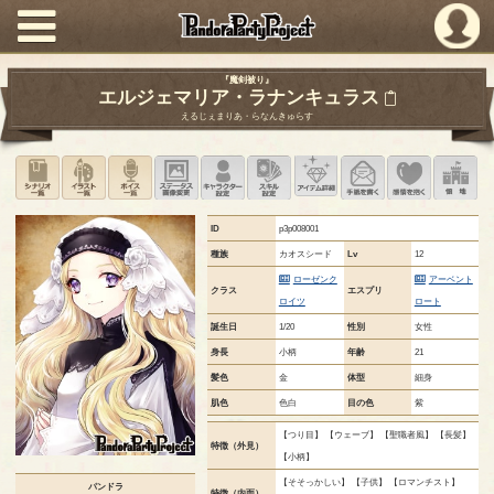
PandoraPartyProject
『魔剣被り』
エルジェマリア・ラナンキュラス
えるじぇまりあ・らなんきゅらす
シナリオ一覧
イラスト一覧
ボイス一覧
ステータス画像変更
キャラクター設定
スキル設定
アイテム詳細
手紙を書く
このキャ
領
ID
p3p008001
種族
カオスシード
Lv
12
ローゼンク
アーベント
クラス
エスプリ
ロイツ
ロート
誕生日
1/20
性別
女性
身長
小柄
年齢
21
髪色
金
体型
細身
肌色
色白
目の色
紫
【つり目】 【ウェーブ】 【聖職者風】 【長髪】
特徴（外見）
【小柄】
【そそっかしい】 【子供】 【ロマンチスト】
パンドラ
特徴（内面）