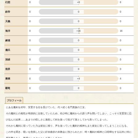
+6
幻想
0
6
0
鉄帝
0
0
0
天義
0
0
+16
海洋
0
16
0
練達
0
0
0
傭兵
0
0
0
深緑
0
0
0
境界
0
0
+4
豊穣
0
4
0
覇竜
0
0
プロフィール
とある魔剣を封印、安置する任を受けていた、代々続く名門貴族の三女。
その魔剣との相性が奇跡的に合致していたため、幼少時に魔剣からの誘う声を聞いてしまい、こっそり安置室に忍
び込んだ結果……あまりの喧しさに激怒して剣を振って投げて落としてかち割ってしまった。
それから魔剣に宿っていた力は彼女に移り、声を放っていた魔剣の精神もまた彼女に宿ってしまうことになる。
この件を聞き、呪いを危惧した父に紆余曲折の末教会に預けられたが、時々魔剣の精神と口喧嘩をする以外に特に
悪影響もなく、普通にシスターとして暮らしてきた。