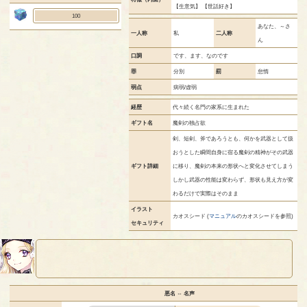
【生意気】 【世話好き】
100
あなた、～さ
一人称
私
二人称
ん
口調
です、ます、なのです
罪
分別
罰
怠惰
弱点
病弱/虚弱
経歴
代々続く名門の家系に生まれた
ギフト名
魔剣の独占欲
剣、短剣、斧であろうとも、何かを武器として扱
おうとした瞬間自身に宿る魔剣の精神がその武器
ギフト詳細
に移り、魔剣の本来の形状へと変化させてしまう
しかし武器の性能は変わらず、形状も見え方が変
わるだけで実際はそのまま
イラスト
カオスシード (
マニュアル
のカオスシードを参照)
セキュリティ
悪名 ⇔ 名声