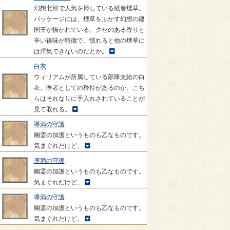
幻想北部で人気を博している紙巻煙草。
パッケージには、煙草をふかす幻想の建
国王が描かれている。クセのある香りと
辛い後味が特徴で、慣れると他の煙草に
は浮気できないのだとか。
白衣
ウィリアムが所属している部隊支給の白
衣。医者としての矜持があるのか、こち
らはそれなりに手入れされていることが
見て取れる。
導満の守護
幽霊の加護というものも乙なものです。
気まぐれだけど。
導満の守護
幽霊の加護というものも乙なものです。
気まぐれだけど。
導満の守護
幽霊の加護というものも乙なものです。
気まぐれだけど。