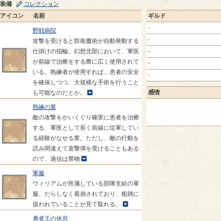
装備
コレクション
アイコン
名前
ギルド
-
野戦病院
-
攻撃を受けると防衛魔術が自動発動する
仕掛けの指輪。幻想北部において、軍医
-
が前線で治療をする際に広く使用されて
-
いる。熟練者が使用すれば、患者の安全
-
を確保しつつ、大規模な手術を行うこと
感情
も可能なのだとか。
熟練の業
敵の攻撃をかいくぐり確実に患者を治療
する、軍医として長く前線に従軍してい
る経験がなせる業。ただし、敵の行動を
読み間違えて直撃弾を受けることもある
ので、過信は禁物
軍服
ウィリアムが所属している部隊支給の軍
服。だらしなく着崩されており、粗雑に
扱われていることが見て取れる。
勇者王の休息