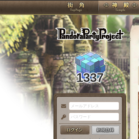
TOP
Pando
1337
メ
ー
パ
ル
ス