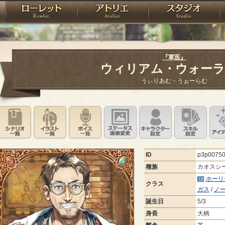
神殿
ローレット
アトリエ
raPartyProject
『軍医』
ウィリアム・ウォー
うぃりあむ・うぉーらむ
シナリオ一覧
イラスト一覧
ボイス一覧
ステータス画像変更
キャラクター設
スキ
ID
p3p0075
種族
カオスシ
ホーリ
クラス
ガス
/
ノ
誕生日
5/3
身長
大柄