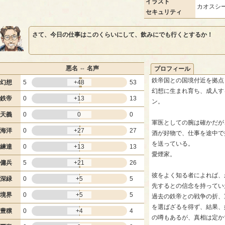
イラスト
カオスシー
セキュリティ
さて、今日の仕事はこのくらいにして、飲みにでも行くとするか！
悪名 ⇔ 名声
プロフィール
鉄帝国との国境付近を拠点
幻想
5
+48
53
幻想に生まれ育ち、成人す
鉄帝
0
+13
13
ン。
天義
0
0
0
軍医としての腕は確かだが
海洋
0
+27
27
酒が好物で、仕事を途中で
を送っている。
練達
0
+13
13
愛煙家。
傭兵
5
+21
26
彼をよく知る者によれば、
深緑
0
+5
5
先するとの信念を持ってい
境界
0
+5
5
過去の鉄帝との戦争の折、
を選ばざるを得ず、結果、
豊穣
0
+4
4
の噂もあるが、真相は定か