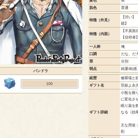
髪色
茶
肌色
普通
【渋い】 
特徴（外見）
鏡】
【不真面目
特徴（内面）
【信仰者
一人称
俺
口調
だな、だ
罪
分別
弱点
鈍重/鈍感
パンドラ
経歴
修羅場と
100
ギフト名
茨姫よ永
小瓶を握
に変化さ
眠り薬を
ギフト詳細
なる（効
主な用途
剤