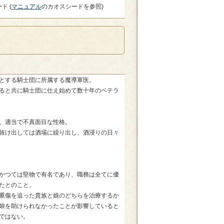
ド (
マニュアル
のカオスシードを参照)
とする騎士団に所属する魔導軍医。
ると共に騎士団に仕え始めて数十年のベテラ
、適当で不真面目な性格。
抜け出しては酒場に繰り出し、酒浸りの日々
かつては堅物で有名であり、職務は全てに優
たとのこと。
重傷を追った貴族と娘のどちらを治療するか
娘を助けられなかったことが影響していると
ではない。