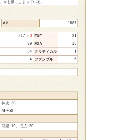
、今も懐にしまっている。
5
1987
AP
217
＋0
21
EXF
89
15
EXA
64
1
クリティカル
4
6
ファンブル
、神攻+30
、AP+50
0、回避+10、抵抗+20