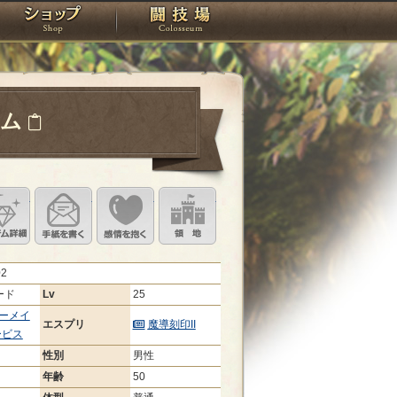
スタジオ
ショップ
闘技場
ラム
定
ル設定
アイテム詳細
手紙を書く
このキャラクターに感情を抱く
領地を見る
02
ード
Lv
25
ーメイ
エスプリ
魔導刻印II
ービス
性別
男性
年齢
50