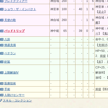
ブレイクフィアー
神自域
200
-
-
1
6
神自域：A
神至単：A
ショウ・ザ・インパクト
神至単
100
-
40
1
6
【
足止
】
神自域：A
天使の歌
神自域
260
-
-
1
9
癒
】
神中範：A
バッドトリップ
神中範
65
-
39
0
7
り
】【
鬼
八卦
-
-
-
-
-
-
命中-1、C
簡易充填
-
-
-
-
-
-
【
充填15
HP+50
ベテラン
-
-
-
-
-
-
2、
前提
【
針鼠
-
-
-
-
-
-
【
反
】、
CP+25
上限解放IV
-
-
-
-
-
-
解放III
放II】・
医療技術
-
-
-
-
-
-
手術
-
-
-
-
-
-
前提
【医
人助けセンサー
-
-
-
-
-
-
スキル・コレクション