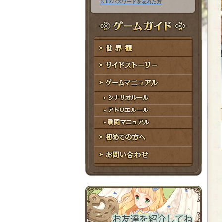
※ ID/パスワードを忘れた方
ア
ワ
ド
ー
レ
ド
ゲームガイド
ス
世界観
サイドストーリー
ゲームマニュアル
シナリオルール
アトリエルール
戦闘マニュアル
初めての方へ
お問い合わせ