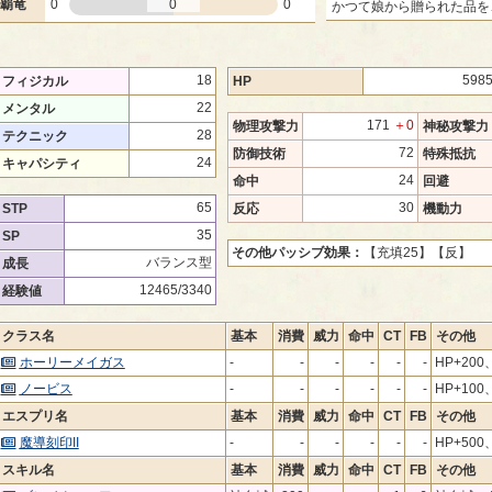
覇竜
0
0
0
かつて娘から贈られた品を
18
598
フィジカル
HP
22
メンタル
171
＋0
物理攻撃力
神秘攻撃力
28
テクニック
72
防御技術
特殊抵抗
24
キャパシティ
24
命中
回避
65
30
STP
反応
機動力
35
SP
その他パッシブ効果：
【充填25】
【反】
バランス型
成長
12465/3340
経験値
クラス名
基本
消費
威力
命中
CT
FB
その他
ホーリーメイガス
-
-
-
-
-
-
HP+200
ノービス
-
-
-
-
-
-
HP+100
エスプリ名
基本
消費
威力
命中
CT
FB
その他
魔導刻印II
-
-
-
-
-
-
HP+50
スキル名
基本
消費
威力
命中
CT
FB
その他