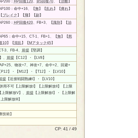
P200：
HP回復120
、
BS回復70
、【
治癒
】
P100：命中+16、【
無
】【
乱れ
】【
痺れ
】
【
ブレイク
】【
飛
】【
副
】
P260：
HP回復420
、FB+3、【
識別
】【
治
P65：命中+15、CT-1、FB+1、【
無
】【
怒
道10
】【
混乱
】【
Mアタック45
】
T-3、FB-4、
前提
【堅調】
】、
前提
【C12】・【LV8】
、AP+25、物攻+7、神攻+7、命中+2、回避+
P12】・【M12】・【T12】・【LV10】
前提
【近接戦闘熟練I】・【LV10】
、併用不可【上限解放I】【上限解放II】【上限
】【上限解放V】、
前提
【上限解放I】・【上限解
【上限解放III】
療技術】
CP: 41 / 49