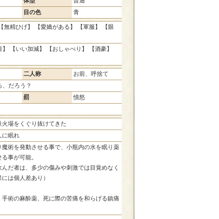
体型
普通
目の色
青
【無精ひげ】 【愛嬌がある】 【軍服】 【眼
】 【いい加減】 【おしゃべり】 【酒豪】
】
二人称
お前、呼捨て
ろ、だろう？
罰
憤怒
鉄火場をくぐり抜けてきた
久に眠れ
り魔術を発動させる事で、小瓶内の水を眠り薬
せる事が可能。
飲んだ者は、多少の傷みや刺激では目覚めなく
果には個人差あり）
：手術の麻酔薬、死に際の苦痛を和らげる鎮痛