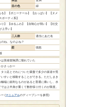
体型
豊満
目の色
緑
る】 【ポニーテール】 【おっぱい】 【ヌメ
【スポーティ系】
り】 【ゆるふわ】 【自制心が弱い】 【社交
が上手い】
二人称
適当にあだ名
なのね、なのよね？
罰
憤怒
感
いは英雄冒険譚に憧れていた
さかさっかー
くタコ足とそれについた吸盤で多少の坂道や荒
すいすいと移動することができる。ただしまき
の極端に鋭利なものがあると普通に痛いし、水
どでは上半身が重くて数秒張り付くのが限度。
ー (
マニュアル
のディープシーを参照)