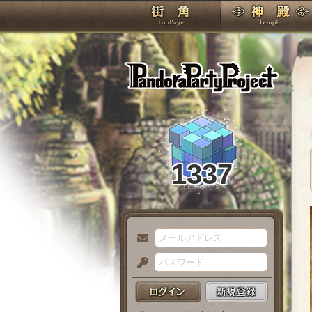
TOP
Pando
1337
メ
ー
パ
ル
ス