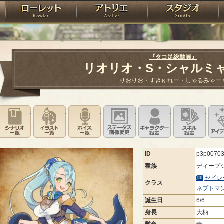
神殿
ローレット
アトリエ
raPartyProject
『タコ足総動員』
リオリオ・S・シャルミ
りおりお・すきゅれー・しゃるみゃー
シナリオ一覧
イラスト一覧
ボイス一覧
ステータス画像変更
キャラクター設
スキ
ID
p3p0070
種族
ディープ
セイレ
クラス
ネプトマ
誕生日
6/6
身長
大柄