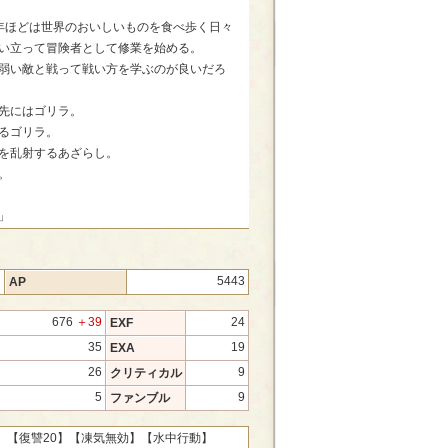
年ほどは世界のおいしいものを食べ歩く日々
い立って冒険者として修業を始める。
弱い敵と戦って戦い方を学ぶのが良いだろ
先にはゴリラ。
るゴリラ。
を乱射するあざらし。
。
」
7
5443
AP
676
＋39
24
EXF
35
19
EXA
26
9
クリティカル
5
9
ファンブル
】
【復讐20】
【凍気無効】
【水中行動】