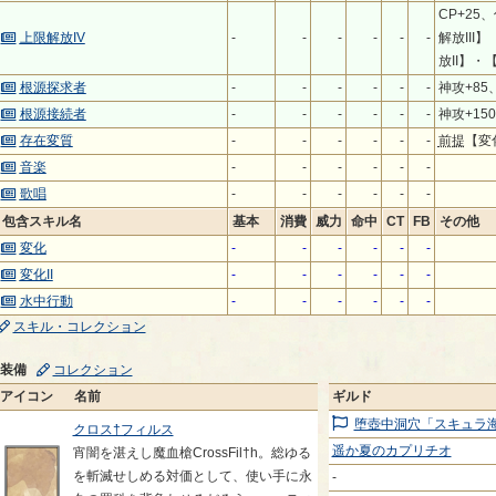
CP+25
上限解放IV
-
-
-
-
-
-
解放III
放II】・
根源探求者
-
-
-
-
-
-
神攻+85
根源接続者
-
-
-
-
-
-
神攻+15
存在変質
-
-
-
-
-
-
前提
【変
音楽
-
-
-
-
-
-
歌唱
-
-
-
-
-
-
包含スキル名
基本
消費
威力
命中
CT
FB
その他
変化
-
-
-
-
-
-
変化II
-
-
-
-
-
-
水中行動
-
-
-
-
-
-
スキル・コレクション
装備
コレクション
アイコン
名前
ギルド
堕壺中洞穴「スキュラ
クロス†フィルス
遥か夏のカプリチオ
宵闇を湛えし魔血槍CrossFil†h。総ゆる
を斬滅せしめる対価として、使い手に永
-