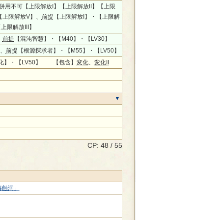
、併用不可【上限解放I】【上限解放II】【上限
】【上限解放V】、
前提
【上限解放I】・【上限解
【上限解放III】
、
前提
【混沌智慧】・【M40】・【LV30】
0、
前提
【根源探求者】・【M55】・【LV50】
化】・【LV50】 【包含】
変化
、
変化II
CP: 48 / 55
海蝕洞」