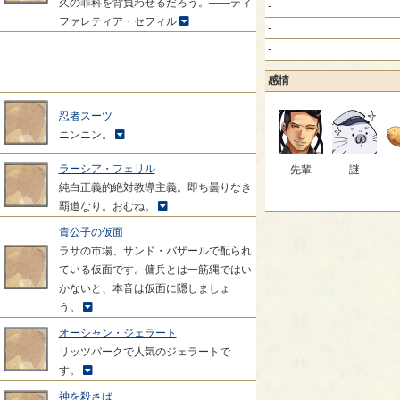
久の罪科を背負わせるだろう。――ティ
-
ファレティア・セフィル
-
-
感情
忍者スーツ
ニンニン。
ラーシア・フェリル
先輩
謎
純白正義的絶対教導主義。即ち曇りなき
覇道なり。おむね。
貴公子の仮面
ラサの市場、サンド・バザールで配られ
ている仮面です。傭兵とは一筋縄ではい
かないと、本音は仮面に隠しましょ
う。
オーシャン・ジェラート
リッツパークで人気のジェラートで
す。
神を殺さば