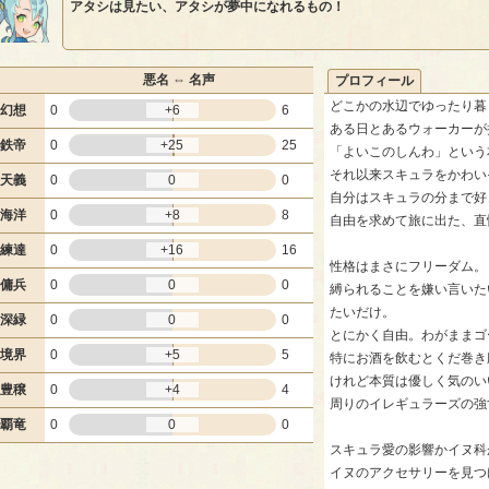
アタシは見たい、アタシが夢中になれるもの！
悪名 ⇔ 名声
プロフィール
どこかの水辺でゆったり暮
幻想
0
+6
6
ある日とあるウォーカーが
鉄帝
0
+25
25
「よいこのしんわ」という
それ以来スキュラをかわい
天義
0
0
0
自分はスキュラの分まで好
海洋
0
+8
8
自由を求めて旅に出た、直
練達
0
+16
16
性格はまさにフリーダム。
傭兵
0
0
0
縛られることを嫌い言いた
たいだけ。
深緑
0
0
0
とにかく自由。わがままゴ
境界
0
+5
5
特にお酒を飲むとくだ巻き
けれど本質は優しく気のい
豊穣
0
+4
4
周りのイレギュラーズの強
覇竜
0
0
0
スキュラ愛の影響かイヌ科
イヌのアクセサリーを見つ