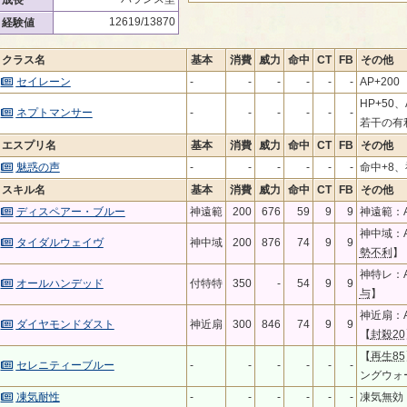
成長
12619/13870
経験値
クラス名
基本
消費
威力
命中
CT
FB
その他
セイレーン
-
-
-
-
-
-
AP+200
HP+50
ネプトマンサー
-
-
-
-
-
-
若干の有
エスプリ名
基本
消費
威力
命中
CT
FB
その他
魅惑の声
-
-
-
-
-
-
命中+8、
スキル名
基本
消費
威力
命中
CT
FB
その他
ディスペアー・ブルー
神遠範
200
676
59
9
9
神遠範：A
神中域：A
タイダルウェイヴ
神中域
200
876
74
9
9
勢不利
】
神特レ：
オールハンデッド
付特特
350
-
54
9
9
与
】
神近扇：A
ダイヤモンドダスト
神近扇
300
846
74
9
9
【
封殺20
【
再生85
セレニティーブルー
-
-
-
-
-
-
ングウォ
凍気耐性
-
-
-
-
-
-
凍気無効