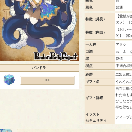
髪色
青
肌色
普通
【愛嬌があ
特徴（外見）
ヌメ】 
【おしゃべ
特徴（内面）
的】 【歌
一人称
アタシ
口調
ね、よ、
罪
愛情
弱点
不適合/鈍
パンドラ
経歴
二次元或
100
ギフト名
うねうね
自在に動
れた道も
ギフト詳細
びしなど
平な壁な
イラスト
ディープシ
セキュリティ