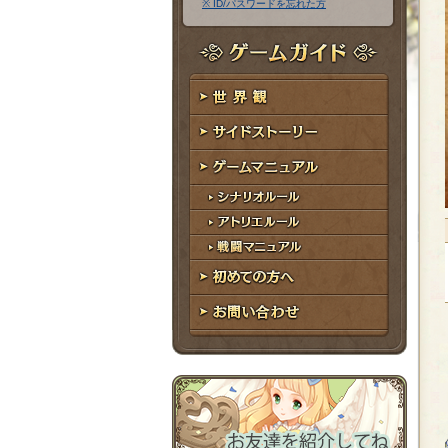
※ ID/パスワードを忘れた方
ア
ワ
ド
ー
レ
ド
ゲームガイド
ス
世界観
サイドストーリー
ゲームマニュアル
シナリオルール
アトリエルール
戦闘マニュアル
初めての方へ
お問い合わせ