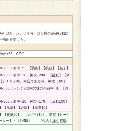
、AP+100、シナリオ時、該当職の基礎行動に
利補正を受ける。
神攻+65、CT+1
P200：命中+5、【
弱点
】【
呪殺
】【
魅了
】
P200：命中+20、神攻+200、【
乱れ
】【
体
【シナリオ時、水辺である時、神攻+100】
AP350：レンジ2以内の味方の命中+8、【
付
P300：命中+20、神攻+170、【
反動100
】
】【
氷漬
】【
絶凍
】【
鬼道10
】
】【
充填20
】、【水中行動】、
前提
【ヒーリ
ーター】・【LV50】 【包含】
水中行動