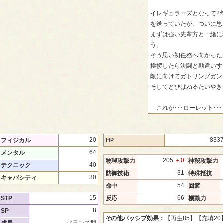
イレギュラーズとなって2
を送っていたが、ついに思
まずは強い先輩方と一緒に
う。
そう思い初任務へ向かった
挨拶したら決闘と勘違いす
敵に向けてガトリングガン
そしてとびはねるたいやき
「これが･･･ローレット･･･
20
833
フィジカル
HP
64
メンタル
205
＋0
物理攻撃力
神秘攻撃力
40
テクニック
31
防御技術
特殊抵抗
30
キャパシティ
54
命中
回避
15
66
STP
反応
機動力
8
SP
その他パッシブ効果：
【再生85】
【充填20
バランス型