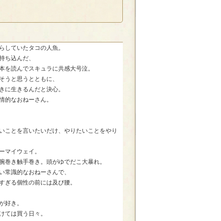
らしていたタコの人魚。
持ち込んだ、
本を読んでスキュラに共感大号泣。
そうと思うとともに、
きに生きるんだと決心。
情的なおねーさん。
いことを言いたいだけ、やりたいことをやり
ーマイウェイ。
腕巻き触手巻き。頭がゆでだこ大暴れ。
い常識的なおねーさんで、
すぎる個性の前には及び腰。
が好き。
けては買う日々。