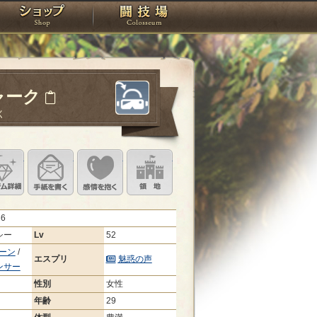
スタジオ
ショップ
闘技場
ャーク
く
定
ル設定
アイテム詳細
手紙を書く
このキャラクターに感情を抱く
領地を見る
36
シー
Lv
52
ーン
/
エスプリ
魅惑の声
ンサー
性別
女性
年齢
29