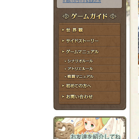
※ ID/パスワードを忘れた方
ア
ワ
ド
ー
レ
ド
ゲームガイド
ス
世界観
サイドストーリー
ゲームマニュアル
シナリオルール
アトリエルール
戦闘マニュアル
初めての方へ
お問い合わせ