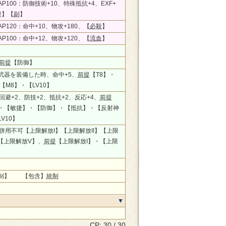
P100：防御技術+10、特殊抵抗+4、EXF+
付
】【
副
】
P120：命中+10、物攻+180、【
必殺
】
P100：命中+12、物攻+120、【
流血
】
前提
【防御】
武器を装備した時、命中+5、
前提
【T8】・
【M8】・【LV10】
回避+2、防技+2、抵抗+2、反応+4、
前提
・【敏捷】・【防御】・【抵抗】・【反射神
V10】
、併用不可【上限解放I】【上限解放II】【上限
】【上限解放V】、
前提
【上限解放I】・【上限
制】 【包含】
統制
CP: 30 / 30