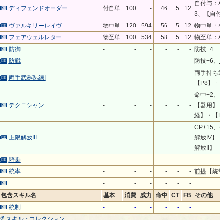
自付与：A
ディフェンドオーダー
付自単
100
-
46
5
12
3、【
自
ヴァルキリーレイヴ
物中単
120
594
56
5
12
物中単：A
フェアウェルレター
物至単
100
534
58
5
12
物至単：A
防御
-
-
-
-
-
-
防技+4
防戦
-
-
-
-
-
-
防技+6、
両手持ち
両手武器熟練I
-
-
-
-
-
-
【P8】・
命中+2、
テクニシャン
-
-
-
-
-
-
【器用】
経】・【L
CP+15
上限解放III
-
-
-
-
-
-
解放IV
解放II】
騎乗
-
-
-
-
-
-
統率
-
-
-
-
-
-
前提
【統
-
-
-
-
-
-
包含スキル名
基本
消費
威力
命中
CT
FB
その他
統制
-
-
-
-
-
-
スキル・コレクション