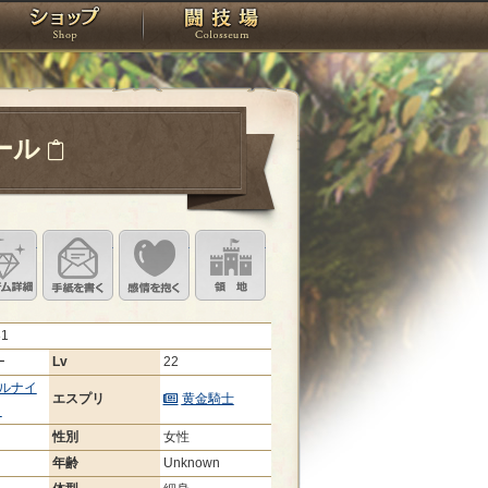
スタジオ
ショップ
闘技場
ール
定
ル設定
アイテム詳細
手紙を書く
このキャラクターに感情を抱く
領地を見る
81
ー
Lv
22
ルナイ
エスプリ
黄金騎士
ト
性別
女性
年齢
Unknown