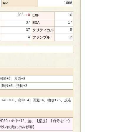
2
1686
AP
203
＋0
10
EXF
37
17
EXA
37
5
クリティカル
4
12
ファンブル
回避+2、反応+8
0、防技+3、抵抗+3
0、AP+100、命中+4、回避+4、物攻+25、反応
P30：命中+12、
無
、【
怒り
】【自分を中心
2以内の敵にのみ影響】