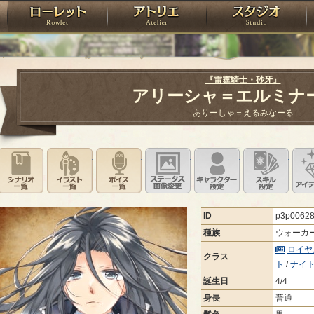
神殿
ローレット
アトリエ
raPartyProject
『雷霆騎士・砂牙』
アリーシャ＝エルミナ
ありーしゃ＝えるみなーる
シナリオ一覧
イラスト一覧
ボイス一覧
ステータス画像変更
キャラクター設
スキ
ID
p3p0062
種族
ウォーカ
ロイヤ
クラス
ト
/
ナイ
誕生日
4/4
身長
普通