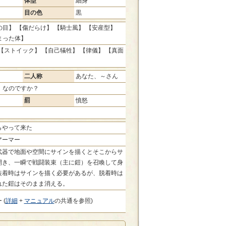
体型
細身
目の色
黒
目】 【傷だらけ】 【騎士風】 【安産型】
まった体】
【ストイック】 【自己犠牲】 【律儀】 【真面
二人称
あなた、～さん
、なのですか？
罰
憤怒
らやって来た
アーマー
武器で地面や空間にサインを描くとそこからサ
開き、一瞬で戦闘装束（主に鎧）を召喚して身
装着時はサインを描く必要があるが、脱着時は
れた鎧はそのまま消える。
 (
詳細
+
マニュアル
の共通を参照)