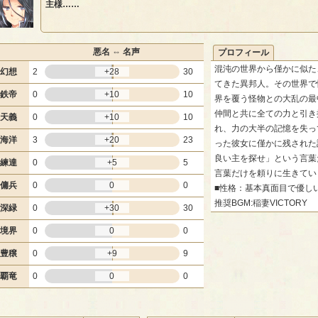
主様……
悪名 ⇔ 名声
プロフィール
混沌の世界から僅かに似た
幻想
2
+28
30
てきた異邦人。その世界で
鉄帝
0
+10
10
界を覆う怪物との大乱の最
仲間と共に全ての力と引き
天義
0
+10
10
れ、力の大半の記憶を失っ
海洋
3
+20
23
った彼女に僅かに残された
良い主を探せ」という言葉
練達
0
+5
5
言葉だけを頼りに生きてい
傭兵
0
0
0
■性格：基本真面目で優し
推奨BGM:稲妻VICTORY
深緑
0
+30
30
境界
0
0
0
豊穣
0
+9
9
覇竜
0
0
0