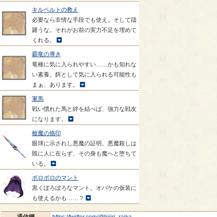
キルベルトの教え
必要なら非情な手段でも使え。そして躊
躇うな。それがお前の実力不足を埋めて
くれる。
覇竜の導き
竜種に気に入られやすい……かも知れな
い素養。餌として気に入られる可能性も
まぁ、あります。
軍馬
戦い慣れた馬と絆を結べば、強力な戦友
になります。
槍魔の烙印
眼球に示されし悪魔の証明。悪魔殺しは
既に人に在らず、その身も魔へと堕ちて
いる。
ボロボロのマント
黒くぼろぼろなマント。オバケの仮装に
も使えるかも……？