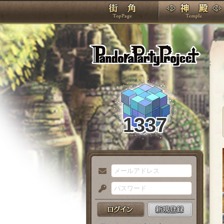
TOP
Pando
1337
メ
ー
パ
ル
ス