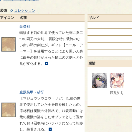
装備
コレクション
アイコン
名前
ギルド
-
白炎剣
-
転移する前の世界で使っていた剣に瓜二
つの両刃の大剣。 普段は特に装飾のな
-
い赤い鞘の剣だが、ギフト【コール・ア
-
ーマー】を使用することにより黒い刀身
-
に白炎の刻印が入った幅広の大剣へと外
感情
見が変化する。
魔獣装甲・砂牙
-
顔見知り
【マジュウソウコウ・サガ】 以前の世
界で使用していた全身鎧を模したもの。
原材料は魔獣の外骨格で、非装着時には
元の魔獣の姿をしたオブジェとして置か
れており召喚時にバラバラになって転移
し、装着される。