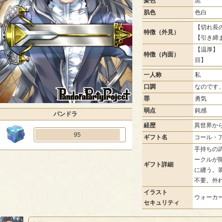
髪色
黒
肌色
色白
【切れ長の
特徴（外見）
【引き締
【温厚】 
特徴（内面）
目】
一人称
私
口調
なのです
罪
勇気
弱点
鈍感
パンドラ
経歴
異世界か
95
ギフト名
コール・
手持ちの
ークルが
ギフト詳細
に纏う。
不要。外
イラスト
ウォーカー
セキュリティ