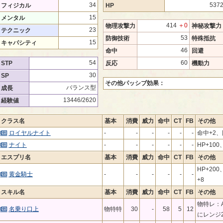
34
537
フィジカル
HP
15
メンタル
414
＋0
物理攻撃力
神秘攻撃力
23
テクニック
53
防御技術
特殊抵抗
15
キャパシティ
46
命中
回避
54
60
STP
反応
機動力
30
SP
その他パッシブ効果：
バランス型
成長
13446/2620
経験値
クラス名
基本
消費
威力
命中
CT
FB
その他
ロイヤルナイト
-
-
-
-
-
-
命中+2、
ナイト
-
-
-
-
-
-
HP+10
エスプリ名
基本
消費
威力
命中
CT
FB
その他
HP+20
黄金騎士
-
-
-
-
-
-
+8
スキル名
基本
消費
威力
命中
CT
FB
その他
物特レ：A
名乗り口上
物特特
30
-
58
5
12
にレンジ