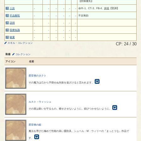
【防御優先】
八卦
-
-
-
-
-
-
命中-1、CT-3、FB-4、
前提
【堅調】
不吉耐性
-
-
-
-
-
-
不吉無効
説得
-
-
-
-
-
-
医療知識
-
-
-
-
-
-
騎乗
-
-
-
-
-
-
スキル・コレクション
CP: 24 / 30
装備
コレクション
アイコン
名前
星官僚のタクト
その魔力は己から予期せぬ失敗を遠ざけると言われます。
ルスト・ウィッシュ
その盾は願いを守るもの。褪せさせないように。錆びつかせないように。
星官僚の鎧
魔法を帯びた極めて性能の高い重防具。シュペル・M・ウィリーの『まっとうな』作品で
す。