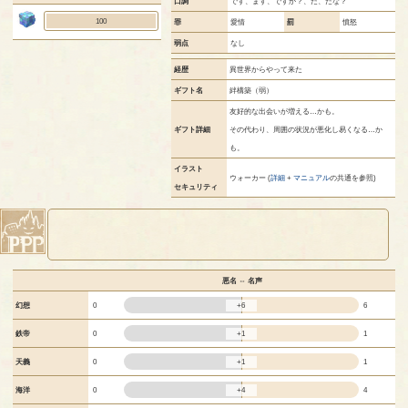
口調
です、ます、ですか？、だ、だな？
100
罪
愛情
罰
憤怒
弱点
なし
経歴
異世界からやって来た
ギフト名
絆構築（弱）
友好的な出会いが増える…かも。
ギフト詳細
その代わり、周囲の状況が悪化し易くなる…か
も。
イラスト
ウォーカー (
詳細
+
マニュアル
の共通を参照)
セキュリティ
悪名 ⇔ 名声
+6
幻想
0
6
+1
鉄帝
0
1
+1
天義
0
1
+4
海洋
0
4