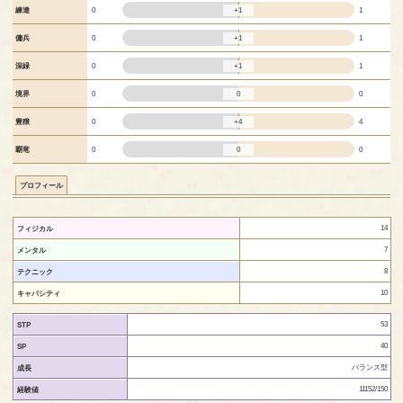
+1
練達
0
1
+1
傭兵
0
1
+1
深緑
0
1
0
境界
0
0
+4
豊穣
0
4
0
覇竜
0
0
プロフィール
14
フィジカル
7
メンタル
8
テクニック
10
キャパシティ
53
STP
40
SP
バランス型
成長
11152/150
経験値