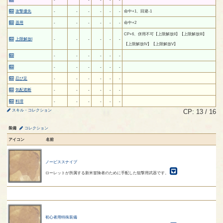
攻撃優先
-
-
-
-
-
-
命中+1、回避-1
器用
-
-
-
-
-
-
命中+2
CP+6、併用不可【上限解放II】【上限解放III】
上限解放I
-
-
-
-
-
-
【上限解放IV】【上限解放V】
-
-
-
-
-
-
-
-
-
-
-
-
忍び足
-
-
-
-
-
-
気配遮断
-
-
-
-
-
-
料理
-
-
-
-
-
-
スキル・コレクション
CP: 13 / 16
装備
コレクション
アイコン
名前
ノービススナイプ
ローレットが所属する新米冒険者のために手配した狙撃用武器です。
初心者用特殊装備