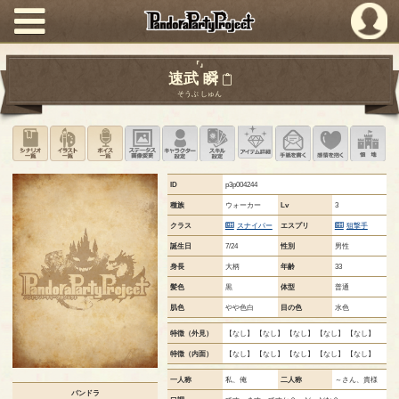
PandoraPartyProject
『』
速武 瞬
そうぶ しゅん
シナリオ一覧
イラスト一覧
ボイス一覧
ステータス画像変更
キャラクター設定
スキル設定
アイテム詳細
手紙を書く
このキャ
領
ID
p3p004244
種族
ウォーカー
Lv
3
クラス
スナイパー
エスプリ
狙撃手
誕生日
7/24
性別
男性
身長
大柄
年齢
33
髪色
黒
体型
普通
肌色
やや色白
目の色
水色
特徴（外見）
【なし】 【なし】 【なし】 【なし】 【なし】
特徴（内面）
【なし】 【なし】 【なし】 【なし】 【なし】
一人称
私、俺
二人称
～さん、貴様
パンドラ