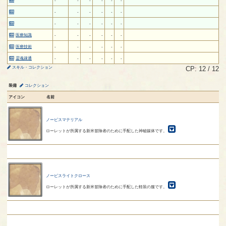
-
-
-
-
-
-
-
-
-
-
-
-
-
-
-
-
-
-
医療知識
-
-
-
-
-
-
医療技術
-
-
-
-
-
-
霊魂疎通
-
-
-
-
-
-
スキル・コレクション
CP: 12 / 12
装備
コレクション
アイコン
名前
ノービスマテリアル
ローレットが所属する新米冒険者のために手配した神秘媒体です。
ノービスライトクロース
ローレットが所属する新米冒険者のために手配した軽装の服です。