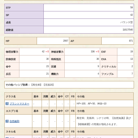
59
STP
42
SP
バランス型
成長
11617/540
経験値
2067
871
HP
AP
42
＋0
336
＋0
19
物理攻撃力
神秘攻撃力
EXF
30
36
13
防御技術
特殊抵抗
EXA
23
9
2
命中
回避
クリティカル
21
4
7
反応
機動力
ファンブル
その他パッシブ効果：
【再生80】
【充填20】
クラス名
基本
消費
威力
命中
CT
FB
その他
プラントマスター
-
-
-
-
-
-
HP+100、AP+50、神攻+10
エスプリ名
基本
消費
威力
命中
CT
FB
その他
再生50、充填20、シナリオ時、【自然知識】及び
自然融和
-
-
-
-
-
-
【植物疎通】の性能が強化されます。
スキル名
基本
消費
威力
命中
CT
FB
その他