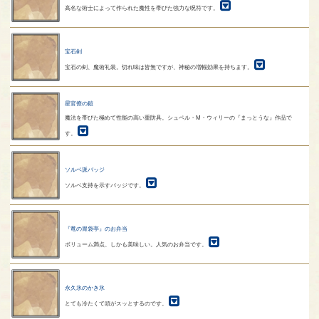
高名な術士によって作られた魔性を帯びた強力な呪符です。
宝石剣
宝石の剣、魔術礼装。切れ味は皆無ですが、神秘の増幅効果を持ちます。
星官僚の鎧
魔法を帯びた極めて性能の高い重防具。シュペル・M・ウィリーの『まっとうな』作品で
す。
ソルベ派バッジ
ソルベ支持を示すバッジです。
『竜の胃袋亭』のお弁当
ボリューム満点、しかも美味しい。人気のお弁当です。
永久氷のかき氷
とても冷たくて頭がスッとするのです。