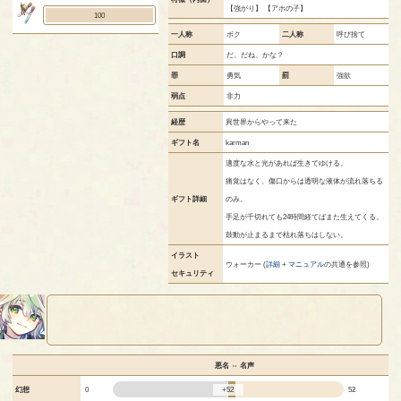
【強がり】 【アホの子】
100
一人称
ボク
二人称
呼び捨て
口調
だ、だね、かな？
罪
勇気
罰
強欲
弱点
非力
経歴
異世界からやって来た
ギフト名
karman
適度な水と光があれば生きてゆける。
痛覚はなく、傷口からは透明な液体が流れ落ちる
ギフト詳細
のみ。
手足が千切れても24時間経てばまた生えてくる。
鼓動が止まるまで枯れ落ちはしない。
イラスト
ウォーカー (
詳細
+
マニュアル
の共通を参照)
セキュリティ
悪名 ⇔ 名声
+52
幻想
0
52