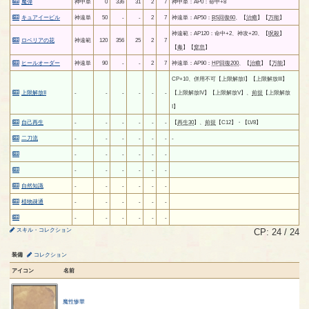
魔弾
神中単
0
336
31
2
7
神中単：AP0：命中+8
キュアイービル
神遠単
50
-
-
2
7
神遠単：AP50：
BS回復60
、【
治癒
】【
万能
】
神遠範：AP120：命中+2、神攻+20、【
呪殺
】
ロベリアの花
神遠範
120
356
25
2
7
【
毒
】【
窒息
】
ヒールオーダー
神遠単
90
-
-
2
7
神遠単：AP90：
HP回復200
、【
治癒
】【
万能
】
CP+10、併用不可【上限解放I】【上限解放III】
上限解放II
-
-
-
-
-
-
【上限解放IV】【上限解放V】、
前提
【上限解放
I】
自己再生
-
-
-
-
-
-
【
再生30
】、
前提
【C12】・【LV8】
二刀流
-
-
-
-
-
-
-
-
-
-
-
-
-
-
-
-
-
-
-
自然知識
-
-
-
-
-
-
植物疎通
-
-
-
-
-
-
-
-
-
-
-
-
スキル・コレクション
CP: 24 / 24
装備
コレクション
アイコン
名前
魔性惨華