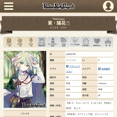
PandoraPartyProject
『Hydrangea』
紫・陽花
むらさき・ひのか
シナリオ一覧
イラスト一覧
ボイス一覧
ステータス画像変更
キャラクター設定
スキル設定
アイテム詳細
手紙を書く
このキャ
領
ID
p3p002749
種族
ウォーカー
Lv
9
プラントマ
クラス
エスプリ
自然融和
スター
誕生日
6/3
性別
不明
身長
普通
年齢
Unknown
髪色
特殊
体型
華奢
肌色
色白
目の色
緑
【儚い】 【スレンダー】 【つるつる】 【特殊な
特徴（外見）
髪型】 【なし】
パンドラ
【草食系】 【アウトドア派】 【マイぺース】
特徴（内面）