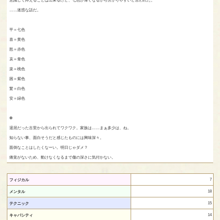
……迷惑な話だ。
平＝七色
喜＝黄色
怒＝赤色
哀＝青色
楽＝桃色
困＝紫色
驚＝白色
安＝緑色
❁
退屈だった古里から出られてワクワク。家族は……まぁ多少は、ね。
知らない事、面白そうだと感じたものには興味深々。
面倒なことはしたくなーい。明日じゃダメ？
痛覚がないため、動けなくなるまで傷の深さに気付かない。
7
フィジカル
18
メンタル
15
テクニック
14
キャパシティ