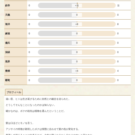
+11
鉄帝
0
11
0
天義
0
0
+8
海洋
0
8
0
練達
0
0
0
傭兵
0
0
0
深緑
0
0
0
境界
0
0
+4
豊穣
0
4
0
覇竜
0
0
プロフィール
遠い昔、ヒトは生き延びるために自然との融合を迫られた。
どうしてそんなことになったのかは知らない。
確かなのは、ボクの祖先は植物を選んだということだ。
髪は口ほどにモノを言う。
アジサイの特徴が顕現したボクは情態に合わせて髪の色が変化する。
意識して抑えることは出来るけど、七色が薄くなるから分かりやすいと言われた。