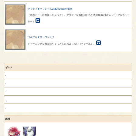
プリティ★プリンセス2ndDVD Box特装版
『君のハートに無双しちゃうぞ！』プリティなお姫様たちが悪の組織と闘うハートフルストー
リー！
ワルプルギス・ウィンク
チャーミングな魔女のちょっとしたおまじない（チャーム）。
ギルド
-
-
-
-
-
感情