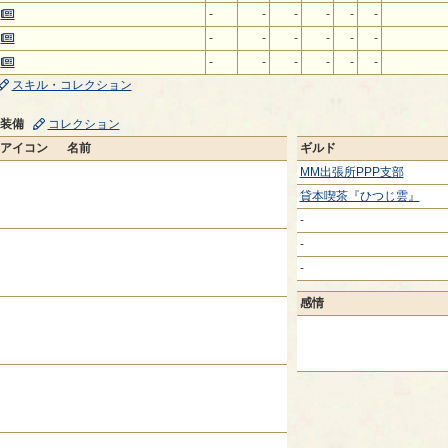
-
-
-
-
-
-
-
-
-
-
-
-
-
-
-
-
-
-
スキル・コレクション
装備
コレクション
アイコン
名前
ギルド
MM出張所PPP支部
貸本喫茶『ひつじ雲』
-
-
-
感情