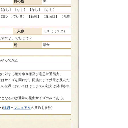
目の色
黒
【なし】 【なし】 【なし】 【なし】
【凛としている】 【勤勉】 【真面目】 【几帳
二人称
ミス（ミスタ）
ですのよ、でしょう？
罰
暴食
らやって来た
物に対する絶対命令権及び意思疎通能力。
ではサイズを問わず、同族にまで効果が及んだ
この世界においてはそこまでの効力は発揮され
象となるのは通常の昆虫サイズのみである。
 (
詳細
+
マニュアル
の共通を参照)