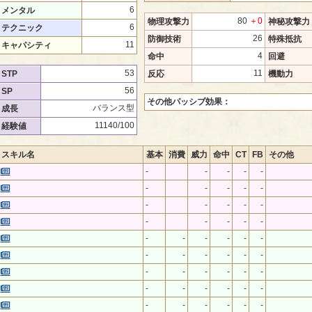
6
メンタル
80
＋0
物理攻撃力
神秘攻撃力
6
テクニック
26
防御技術
特殊抵抗
11
キャパシティ
4
命中
回避
53
11
STP
反応
機動力
56
SP
その他パッシブ効果：
バランス型
成長
11140/100
経験値
スキル名
基本
消費
威力
命中
CT
FB
その他
-
-
-
-
-
-
-
-
-
-
-
-
-
-
-
-
-
-
-
-
-
-
-
-
-
-
-
-
-
-
-
-
-
-
-
-
-
-
-
-
-
-
-
-
-
-
-
-
-
-