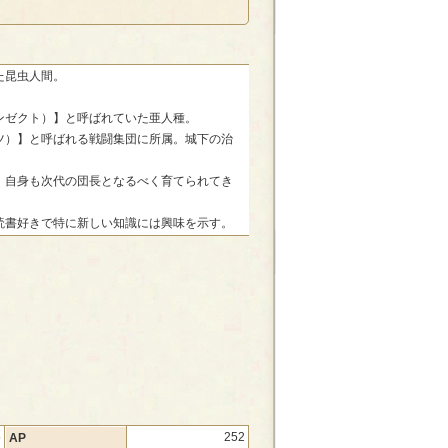
た昆虫人間。
ンゼクト）】と呼ばれていた亜人種。
ツ）】と呼ばれる戦闘集団に所属。城下の治
、自身も次代の団長となるべく育てられてき
読書好きで特に新しい知識には興味を示す。
5
252
AP