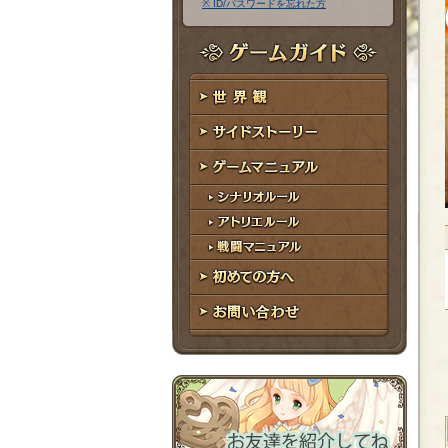
※ ID/パスワードを忘れた方
ア
ワ
ド
ー
レ
ド
ゲームガイド
ス
世界観
サイドストーリー
ゲームマニュアル
シナリオルール
アトリエルール
戦闘マニュアル
初めての方へ
お問い合わせ