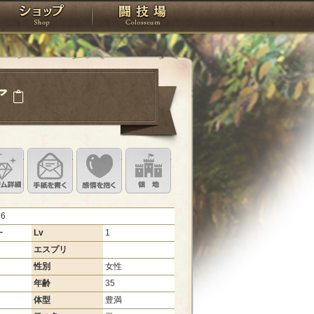
スタジオ
ショップ
闘技場
ア
定
ル設定
アイテム詳細
手紙を書く
このキャラクターに感情を抱く
領地を見る
86
ー
Lv
1
エスプリ
性別
女性
年齢
35
体型
豊満