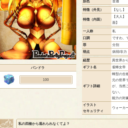
肌色
普通
特徴（外見）
【なし】 
【大人】 
特徴（内面）
面】
一人称
私
口調
ですわ、
罪
分別
弱点
病弱/非力
経歴
異世界か
ギフト名
雀蜂女帝
パンドラ
蜂型の生
100
元の世界
ギフト詳細
が、当然
ない。
能力の対
イラスト
ウォーカー
セキュリティ
私の四槍から逃れられなくてよ？