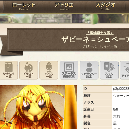
神殿
ローレット
アトリエ
raPartyProject
『雀蜂騎士女帝』
ザビーネ＝シュペー
ざびーね＝しゅぺーあ
シナリオ一覧
イラスト一覧
ボイス一覧
ステータス画像変更
キャラクター設
スキ
ID
p3p0002
種族
ウォーカ
クラス
誕生日
8/8
身長
大柄
髪色
黒