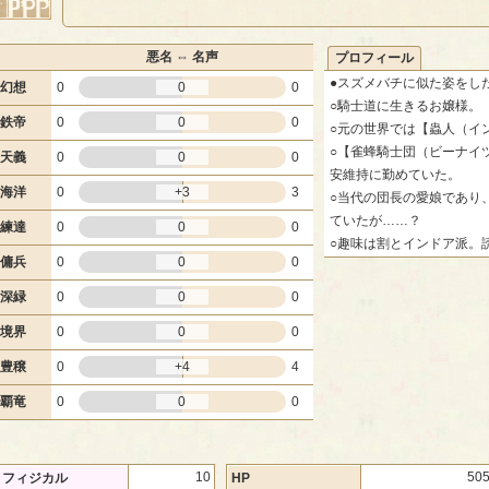
悪名 ⇔ 名声
プロフィール
●スズメバチに似た姿をし
幻想
0
0
0
○騎士道に生きるお嬢様。
鉄帝
0
0
0
○元の世界では【蟲人（イ
○【雀蜂騎士団（ビーナイ
天義
0
0
0
安維持に勤めていた。
海洋
0
+3
3
○当代の団長の愛娘であり
ていたが……？
練達
0
0
0
○趣味は割とインドア派。
傭兵
0
0
0
深緑
0
0
0
境界
0
0
0
豊穣
0
+4
4
覇竜
0
0
0
10
50
フィジカル
HP