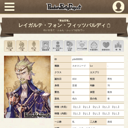
PandoraPartyProject
『黄金双竜』
レイガルテ・フォン・フィッツバルディ
れいがるて・ふぉん・ふぃっつばるでぃ
シナリオ一覧
イラスト一覧
ボイス一覧
ステータス画像変更
キャラクター設定
スキル設定
アイテム詳細
手紙を書く
このキャ
領
ID
p3n000091
種族
カオスシード
Lv
-
クラス
エスプリ
誕生日
4/14
性別
男性
身長
普通
年齢
70
髪色
金
体型
痩身
肌色
色白
目の色
青
特徴（外見）
【なし】 【なし】 【なし】 【なし】 【なし】
特徴（内面）
【なし】 【なし】 【なし】 【なし】 【なし】
一人称
私
二人称
貴様