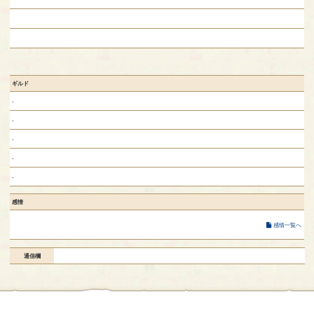
ギルド
-
-
-
-
-
感情
感情一覧へ
通信欄