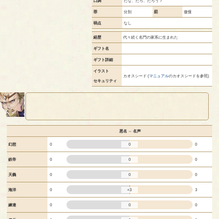
口調
だな、だろ、だろう？
罪
分別
罰
傲慢
弱点
なし
経歴
代々続く名門の家系に生まれた
ギフト名
ギフト詳細
イラスト
カオスシード (
マニュアル
のカオスシードを参照)
セキュリティ
悪名 ⇔ 名声
0
幻想
0
0
0
鉄帝
0
0
0
天義
0
0
+3
海洋
0
3
0
練達
0
0