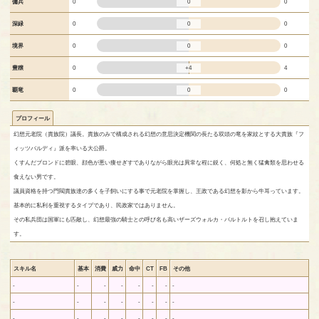
0
傭兵
0
0
0
深緑
0
0
0
境界
0
0
+4
豊穣
0
4
0
覇竜
0
0
プロフィール
幻想元老院（貴族院）議長。貴族のみで構成される幻想の意思決定機関の長たる双頭の竜を家紋とする大貴族『フ
ィッツバルディ』派を率いる大公爵。
くすんだブロンドに碧眼、顔色が悪い痩せぎすでありながら眼光は異常な程に鋭く、何処と無く猛禽類を思わせる
食えない男です。
議員資格を持つ門閥貴族達の多くを子飼いにする事で元老院を掌握し、王政である幻想を影から牛耳っています。
基本的に私利を重視するタイプであり、民政家ではありません。
その私兵団は国軍にも匹敵し、幻想最強の騎士との呼び名も高いザーズウォルカ・バルトルトを召し抱えていま
す。
スキル名
基本
消費
威力
命中
CT
FB
その他
-
-
-
-
-
-
-
-
-
-
-
-
-
-
-
-
-
-
-
-
-
-
-
-