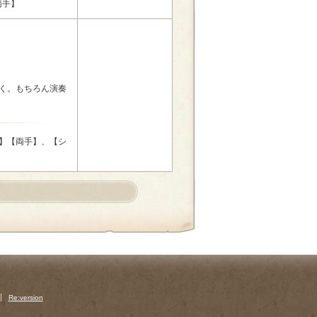
両手】
く。もちろん演奏
耗30】【両手】、【シ
Re:version