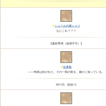
シュペルの彼シャツ
なにこれ？？？
【素材専用（使用不可）】
伝承歌
――奇跡は紡がれた。その一戦の歌を、確かに知っている。
AP+25、防技+2