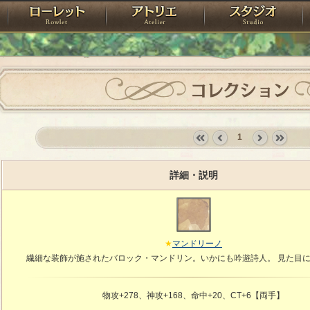
神殿
ローレット
アトリエ
raPartyProject
コレクション
1
«
‹
next
last
first
prev
›
»
詳細・説明
マンドリーノ
繊細な装飾が施されたバロック・マンドリン。いかにも吟遊詩人。 見た目
物攻+278、神攻+168、命中+20、CT+6【両手】