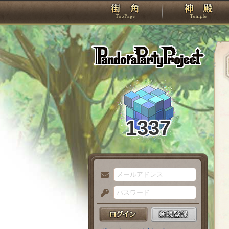
TOP
Pando
1337
メ
ー
パ
ル
ス