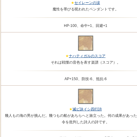
セイレーンの涙
魔性を帯びる呪われたペンダントです。
HP-100、命中+1、回避+1
ナハティガルのスコア
それは戦慄の音色を表す楽譜（スコア）。
AP+150、防技-6、抵抗-6
滅ビ詠イシ四行詩
幾人もの海の男が挑んだ。幾つもの船があちらへと旅立った。何の成果があった
令を批判した詩人の詩です。