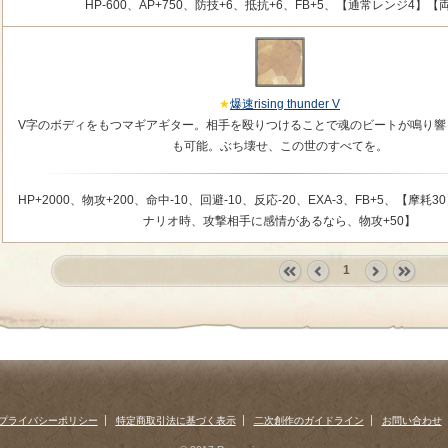
HP-600、AP+750、防技+6、抵抗+6、FB+5、【通常レンジ4】【
爆速rising thunder V
V字のボディをもつマギアギター。相手を殴りつけることで魂のビートが鳴り響
も可能。ぶち壊せ、この世のすべてを。
HP+2000、物攻+200、命中-10、回避-10、反応-20、EXA-3、FB+5、【摩
ナリオ時、攻撃相手に感情があるなら、物攻+50】
1
«
‹
next
last
first
prev
›
»
プライバシーポリシー
特定商取引法に基づく表示
二次創作のガイドライン
お問い合わせ