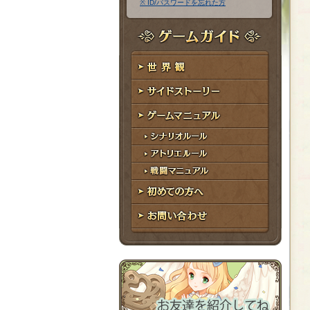
※ ID/パスワードを忘れた方
ア
ワ
ド
ー
レ
ド
ゲームガイド
ス
世界観
サイドストーリー
ゲームマニュアル
シナリオルール
アトリエルール
戦闘マニュアル
初めての方へ
お問い合わせ