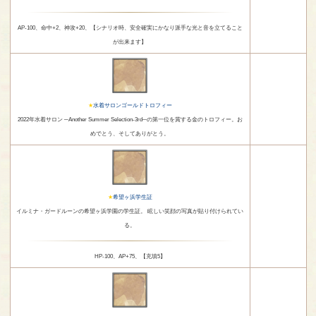
AP-100、命中+2、神攻+20、【シナリオ時、安全確実にかなり派手な光と音を立てること
が出来ます】
水着サロンゴールドトロフィー
2022年水着サロン ─Another Summer Selection-3rd─‬の第一位を賞する金のトロフィー。お
めでとう、そしてありがとう。
希望ヶ浜学生証
イルミナ・ガードルーンの希望ヶ浜学園の学生証。 眩しい笑顔の写真が貼り付けられてい
る。
HP-100、AP+75、【充填5】