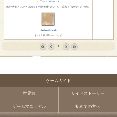
ブラック・ベルベッド
海洋の海沿いにのみ咲くぬばたまの花弁を持つ美しい花。花言葉は「忘れられない約束」
the beautiful world
きっと世界は美しかったはず
1
« first
‹
next ›
last »
prev
ゲームガイド
世界観
サイドストーリー
ゲームマニュアル
初めての方へ