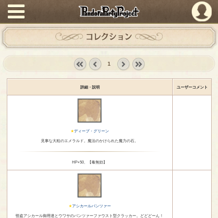
PandoraPartyProject
コレクション
1
« first
‹
next ›
last »
prev
詳細・説明
ユーザーコメント
ディープ・グリーン
見事な大粒のエメラルド。魔法のかけられた魔力の石。
HP+50、【毒無効】
アシカールパンツァー
怪盗アシカール御用達とウワサのパンツァーファウスト型クラッカー。どどどーん！