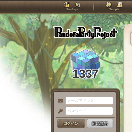
TOP
Pando
1337
メ
ー
パ
ル
ス