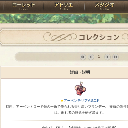
神殿
ローレット
アトリエ
raPartyProject
コレクション
1
«
‹
next
last
first
prev
›
»
詳細・説明
アーベンテリアV.S.O.P
幻想、アーベントロード領の一角で作られる香り高いブランデー。 薔薇の箔押
は、飲む者の感覚を研ぎ澄ます。