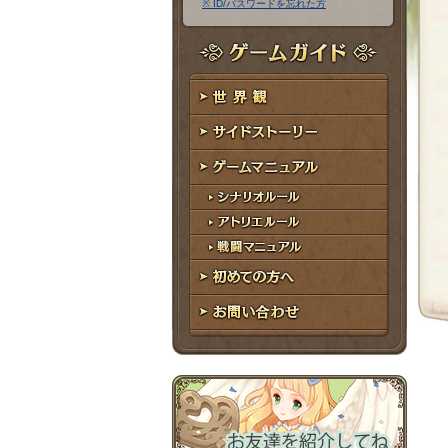
※ ID/パスワードを忘れた方
ア
ワ
ド
ー
レ
ド
ゲームガイド
ス
世界観
サイドストーリー
ゲームマニュアル
シナリオルール
アトリエルール
戦闘マニュアル
初めての方へ
お問い合わせ