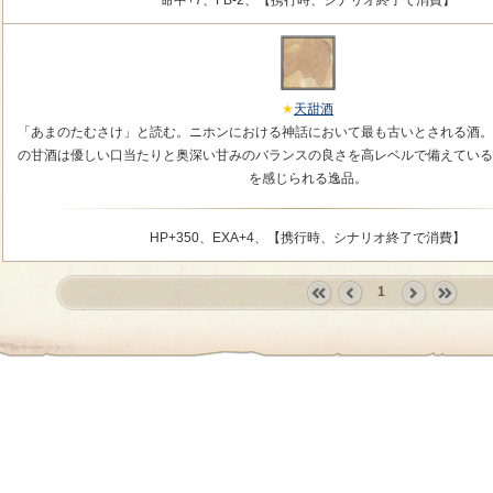
命中+7、FB-2、【携行時、シナリオ終了で消費】
天甜酒
「あまのたむさけ」と読む。ニホンにおける神話において最も古いとされる酒。
の甘酒は優しい口当たりと奥深い甘みのバランスの良さを高レベルで備えている
を感じられる逸品。
HP+350、EXA+4、【携行時、シナリオ終了で消費】
1
«
‹
next
last
first
prev
›
»