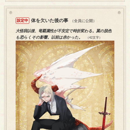
体を欠いた後の事
設定中
（全員に公開）
大怪我以後、竜覇属性が不安定で時折変わる。翼の脱色
も恐らくその影響。以前は赤かった。
（42文字）