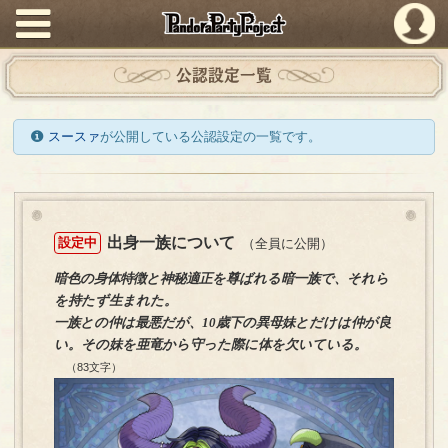
PandoraPartyProject
公認設定一覧
スースァ
が公開している公認設定の一覧です。
出身一族について
設定中
（全員に公開）
暗色の身体特徴と神秘適正を尊ばれる暗一族で、それら
を持たず生まれた。
一族との仲は最悪だが、10歳下の異母妹とだけは仲が良
い。その妹を亜竜から守った際に体を欠いている。
（83文字）