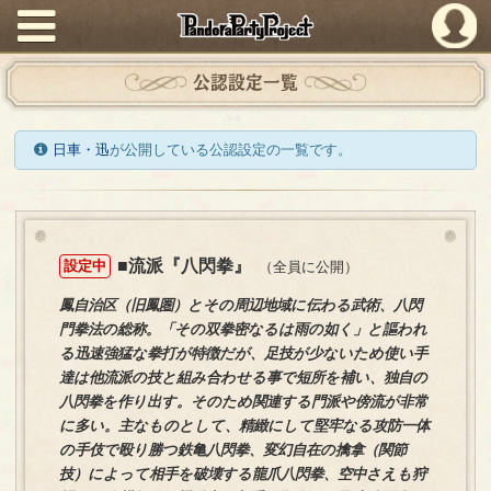
PandoraPartyProject
公認設定一覧
日車・迅
が公開している公認設定の一覧です。
■流派『八閃拳』
設定中
（全員に公開）
鳳自治区（旧鳳圏）とその周辺地域に伝わる武術、八閃
門拳法の総称。「その双拳密なるは雨の如く」と謳われ
る迅速強猛な拳打が特徴だが、足技が少ないため使い手
達は他流派の技と組み合わせる事で短所を補い、独自の
八閃拳を作り出す。そのため関連する門派や傍流が非常
に多い。主なものとして、精緻にして堅牢なる攻防一体
の手伎で殴り勝つ鉄亀八閃拳、変幻自在の擒拿（関節
技）によって相手を破壊する龍爪八閃拳、空中さえも狩