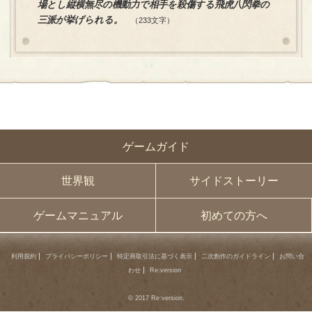
場とし縦横無尽の機動力で相手を殺傷する飛虎八閃拳の
三派が挙げられる。
（233文字）
ゲームガイド
世界観
サイドストーリー
ゲームマニュアル
初めての方へ
利用規約
プライバシーポリシー
特定商取引法に基づく表示
二次創作のガイドライン
お問い合
わせ
Re:version
© 2017 Re:version.