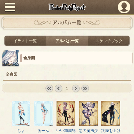
PandoraPartyProject
アルバム一覧
イラスト一覧
アルバム一覧
スケッチブック
全身図
全身図
1
« first
‹
next ›
last »
prev
ちょ
あーん
いい加減飽
悪の魔法少
狼煙を上げ