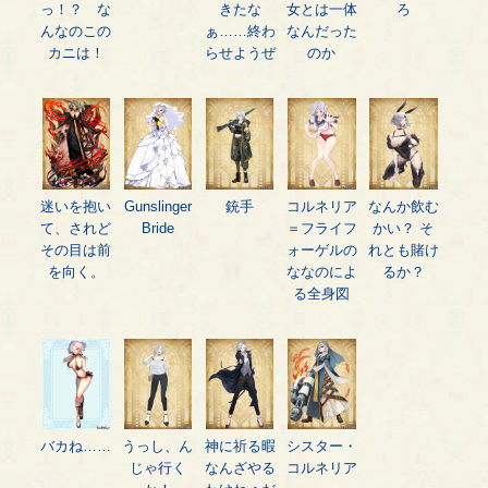
っ！？ な
きたな
女とは一体
ろ
んなのこの
ぁ……終わ
なんだった
カニは！
らせようぜ
のか
迷いを抱い
Gunslinger
銃手
コルネリア
なんか飲む
て、されど
Bride
＝フライフ
かい？ そ
その目は前
ォーゲルの
れとも賭け
を向く。
ななのによ
るか？
る全身図
バカね……
うっし、ん
神に祈る暇
シスター・
じゃ行く
なんざやる
コルネリア