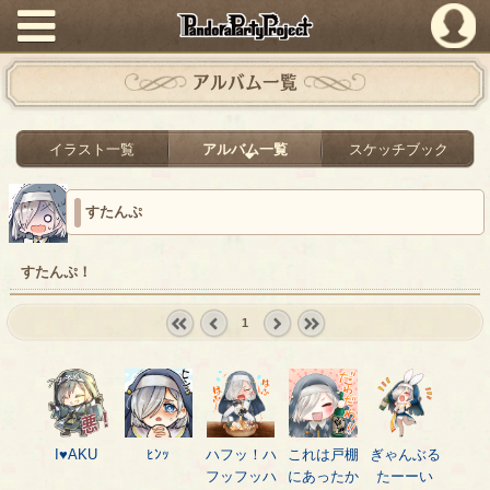
PandoraPartyProject
アルバム一覧
イラスト一覧
アルバム一覧
スケッチブック
すたんぷ
すたんぷ！
1
« first
‹
next ›
last »
prev
I♥AKU
ﾋﾝｯ
ハフッ！ハ
これは戸棚
ぎゃんぶる
フッフッハ
にあったか
たーーい