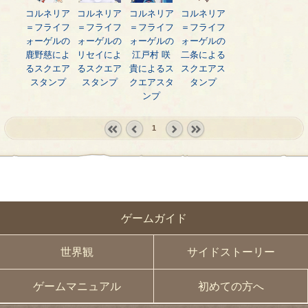
コルネリア
コルネリア
コルネリア
コルネリア
＝フライフ
＝フライフ
＝フライフ
＝フライフ
ォーゲルの
ォーゲルの
ォーゲルの
ォーゲルの
鹿野慈によ
リセイによ
江戸村 咲
二条による
るスクエア
るスクエア
貴によるス
スクエアス
スタンプ
スタンプ
クエアスタ
タンプ
ンプ
1
« first
‹
next ›
last »
prev
ゲームガイド
世界観
サイドストーリー
ゲームマニュアル
初めての方へ