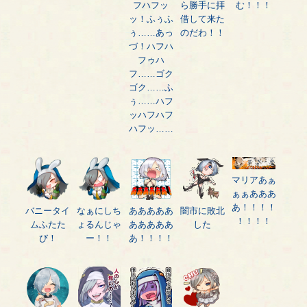
フハフッ
ら勝手に拝
む！！！
ッ！ふぅふ
借して来た
ぅ……あっ
のだわ！！
づ！ハフハ
フゥハ
フ……ゴク
ゴク……ふ
ぅ……ハフ
ッハフハフ
ハフッ……
マリアあぁ
ぁぁあああ
あ！！！！
バニータイ
なぁにしち
あああああ
闇市に敗北
！！！！
ムふたた
ょるんじゃ
あああああ
した
び！
ー！！
あ！！！！