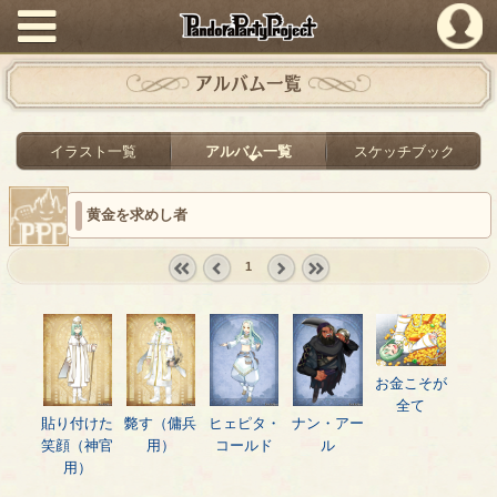
PandoraPartyProject
アルバム一覧
イラスト一覧
アルバム一覧
スケッチブック
黄金を求めし者
1
« first
‹
next ›
last »
prev
お金こそが
全て
貼り付けた
斃す（傭兵
ヒェピタ・
ナン・アー
笑顔（神官
用）
コールド
ル
用）