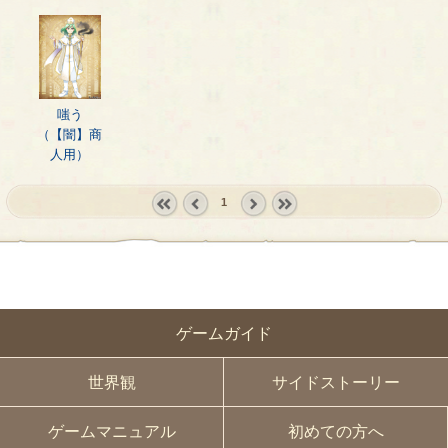
嗤う
（【闇】商
人用）
1
« first
‹
next ›
last »
prev
ゲームガイド
世界観
サイドストーリー
ゲームマニュアル
初めての方へ