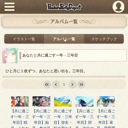
PandoraPartyProject
アルバム一覧
イラスト一覧
アルバム一覧
スケッチブック
あなたと共に過ごす一年・三年目
ひと月に１枚ずつ、あなたと思い出を。三年目。
1
« first
‹
next ›
last »
prev
【共に過ご
【共に過ご
共に過ごす
【共に過ご
【共に過ご
す一年・三
す一年・三
一年・三年
す一年・三
す一年・三
年目】睦
年目】如
目】弥生・
年目】卯
年目】皐