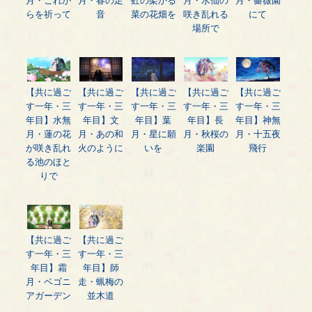
月・これか
月・春の足
虹の架かる
月・水仙の
月・薔薇園
らを祈って
音
菜の花畑を
咲き乱れる
にて
場所で
【共に過ご
【共に過ご
【共に過ご
【共に過ご
【共に過ご
す一年・三
す一年・三
す一年・三
す一年・三
す一年・三
年目】水無
年目】文
年目】葉
年目】長
年目】神無
月・蓮の花
月・あの和
月・星に願
月・秋桜の
月・十五夜
が咲き乱れ
火のように
いを
楽園
飛行
る池のほと
りで
【共に過ご
【共に過ご
す一年・三
す一年・三
年目】霜
年目】師
月・ベゴニ
走・蝋梅の
アガーデン
並木道